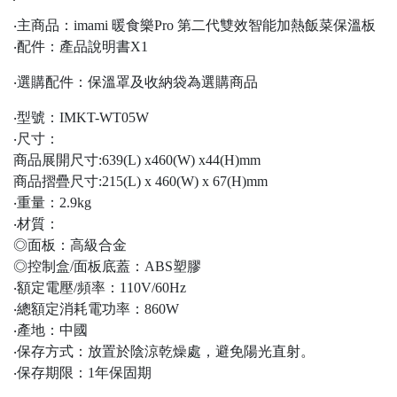
‧主商品：imami 暖食樂Pro 第二代雙效智能加熱飯菜保溫板
‧配件：產品說明書X1
‧選購配件：保溫罩及收納袋為選購商品
‧型號：IMKT-WT05W
‧尺寸：
商品展開尺寸:639(L) x460(W) x44(H)mm
商品摺疊尺寸:215(L) x 460(W) x 67(H)mm
‧重量：2.9kg
‧材質：
◎面板：高級合金
◎控制盒/面板底蓋：ABS塑膠
‧額定電壓/頻率：110V/60Hz
‧總額定消耗電功率：860W
‧產地：中國
‧保存方式：放置於陰涼乾燥處，避免陽光直射。
‧保存期限：1年保固期