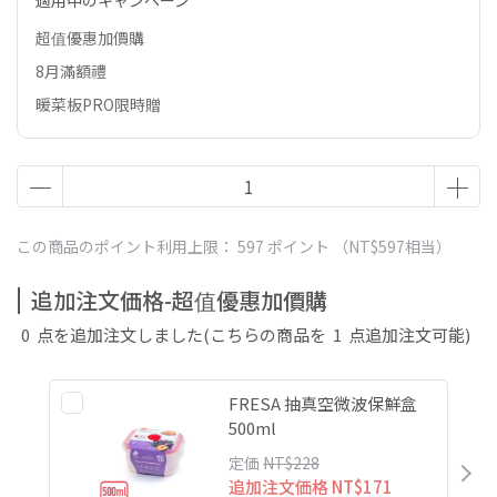
適用中のキャンペーン
超值優惠加價購
8月滿額禮
暖菜板PRO限時贈
この商品のポイント利用上限：
597
ポイント （
NT$597
相当）
追加注文価格-超值優惠加價購
0
点を追加注文しました
(こちらの商品を
1
点追加注文可能)
FRESA 抽真空微波保鮮盒
500ml
定価
NT$228
追加注文価格
NT$171