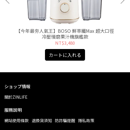
艦破
【今年最夯人氣王】BOSO 鮮萃纖Max 超大口徑
【
冷壓慢磨果汁機旗艦款
NT$3,480
カートに入れる
ショップ情報
關於ZINLIFE
服務說明
網站使用條款
退換貨須知
防詐騙提醒
隱私政策