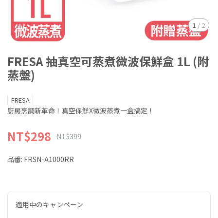
1
/
2
FRESA 抽真空可蒸煮微波保鮮盒 1L (附
蒸盤)
FRESA
廚房烹調新革命！真空保鮮X微波蒸煮一盒搞定！
NT$298
NT$399
品番:
FRSN-A1000RR
適用中のキャンペーン