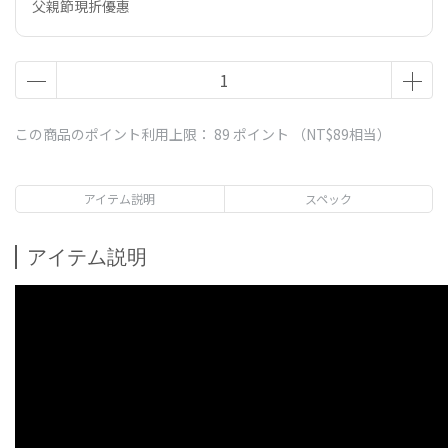
父親節現折優惠
この商品のポイント利用上限：
89
ポイント （
NT$89
相当）
アイテム説明
スペック
アイテム説明