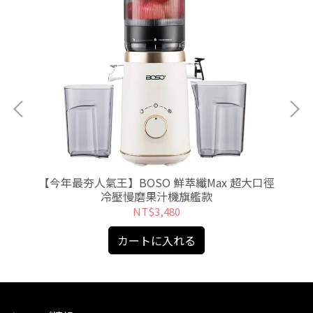
艦破
【今年最夯人氣王】BOSO 鮮萃纖Max 超大口徑
【
冷壓慢磨果汁機旗艦款
NT$3,480
カートに入れる