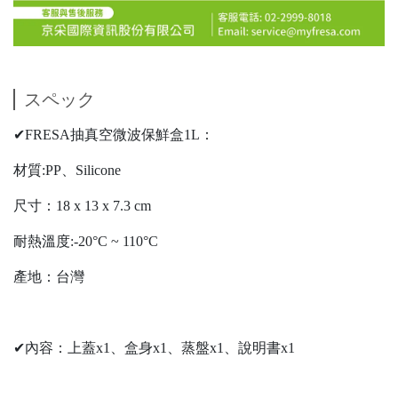
スペック
✔FRESA抽真空微波保鮮盒1L：
材質:PP、Silicone
尺寸：18 x 13 x 7.3 cm
耐熱溫度:-20°C ~ 110°C
產地：台灣
✔內容：上蓋x1、盒身x1、蒸盤x1、說明書x1