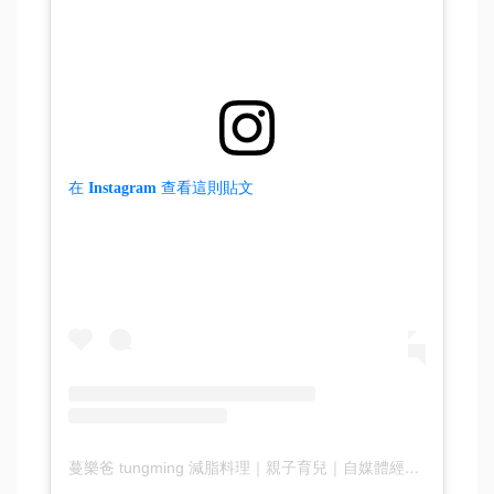
在 Instagram 查看這則貼文
蔓樂爸 tungming 減脂料理｜親子育兒｜自媒體經營｜減脂減重（@babydaddy0513）分享的貼文