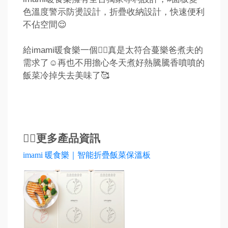
色溫度警示防燙設計，折疊收納設計，快速便利
不佔空間😌
給imami暖食樂一個👍🏻真是太符合蔓樂爸煮夫的
需求了☺️再也不用擔心冬天煮好熱騰騰香噴噴的
飯菜冷掉失去美味了🥰
👉🏻更多產品資訊
imami 暖食樂｜智能折疊飯菜保溫板