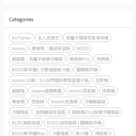
Categories
AirTamer
名人見證文
負離子隨身空氣清淨機
imami
暖食樂｜飯菜保溫板
BOSO
靚旋風｜負離子無葉冷暖扇
暖食樂Pro
熱熱板
BOSO鮮萃纖 | 冷壓慢磨果汁機
翻轉氣炸鍋
imami 18鍋│8人份閃電快煮厚釜電子鍋
豆漿機
破壁機
imami健康煮藝
imami 飛享鍋
快煮鍋
美食鍋
空姐鍋
imami 鈦香鍋
冷暖扁扁扇
冷暖風扇
加熱飯菜保溫板
靚旋風Pro|無葉冷暖風扇
BLDC無刷馬達
BOSO 迷你廚房 | 翻轉氣炸鍋
BOSO鮮萃纖Max
冷壓慢磨
果汁機
榨蔬果汁