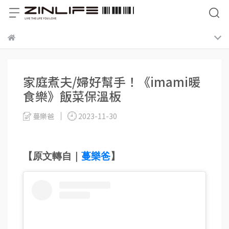
家庭煮夫/婦好幫手！《imami暖
食樂》飯菜保溫板
蔓樂爸
2023-11-30
【原文轉自｜
蔓樂爸
】