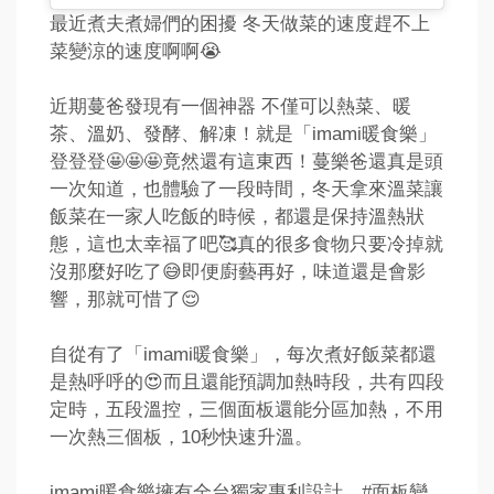
最近煮夫煮婦們的困擾 冬天做菜的速度趕不上
菜變涼的速度啊啊😭
近期蔓爸發現有一個神器 不僅可以熱菜、暖
茶、溫奶、發酵、解凍！就是「imami暖食樂」
登登登🤩🤩🤩竟然還有這東西！蔓樂爸還真是頭
一次知道，也體驗了一段時間，冬天拿來溫菜讓
飯菜在一家人吃飯的時候，都還是保持溫熱狀
態，這也太幸福了吧🥰真的很多食物只要冷掉就
沒那麼好吃了😅即便廚藝再好，味道還是會影
響，那就可惜了😌
自從有了「imami暖食樂」，每次煮好飯菜都還
是熱呼呼的😍而且還能預調加熱時段，共有四段
定時，五段溫控，三個面板還能分區加熱，不用
一次熱三個板，10秒快速升溫。
imami暖食樂擁有全台獨家專利設計，#面板變