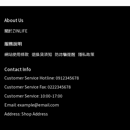
About Us
關於ZINLIFE
服務說明
網站使用條款
退換貨須知
防詐騙提醒
隱私政策
Contact Info
Customer Service Hotline: 0912345678
Customer Service Fax: 0222345678
Customer Service: 10:00-17:00
Email: example@email.com
Address: Shop Address