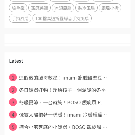
綠拿鐵
凍感美姬
冰鎮風扇
製冷風扇
颶風小折
手持風扇
100檔高速折疊靜音手持風扇
Latest
1
連假後的腸胃救星！imami 旗艦破壁豆⋯
2
冬日暖器好物！還給孩子一個溫暖的冬季
3
冬暖夏涼，一台就夠！BOSO 靚旋風 P⋯
4
像被太陽抱著一樣暖！imami 冷暖扁扁⋯
5
適合小宅家庭的小暖器，BOSO 靚旋風 ⋯