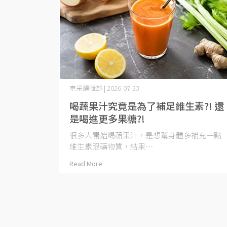
京采編輯部 | 2026-07-23
喝蔬果汁究竟是為了補足維生素?! 還
是喝進更多果糖?!
很多人開始喝蔬果汁，是想幫身體多補充一點
維生素跟礦物質，結果⋯
Read More