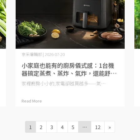
京采編輯部 | 2026-07-20
小家庭也能有的廚房儀式感：1台機
器搞定蒸煮、蒸炸、氣炸，還能舒
肥!
家裡廚房小小的,家電卻越買越多——氣⋯
Read More
1
2
3
4
5
…
12
»