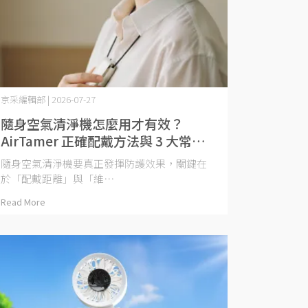
京采編輯部 | 2026-07-27
隨身空氣清淨機怎麼用才有效？
AirTamer 正確配戴方法與 3 大常見
錯誤觀念
隨身空氣清淨機要真正發揮防護效果，關鍵在
於「配戴距離」與「維⋯
Read More