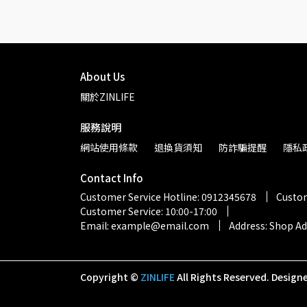
About Us
關於ZINLIFE
服務說明
網站使用條款
退換貨須知
防詐騙提醒
隱私
Contact Info
Customer Service Hotline: 0912345678
Custom
Customer Service: 10:00-17:00
Email: example@email.com
Address: Shop A
Copyright ©
ZINLIFE
All Rights Reserved.
Design