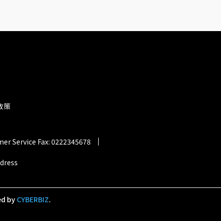
政策
er Service Fax: 0222345678
ddress
ed by
CYBERBIZ
.