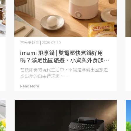
京采編輯部 | 2026-07-30
imami 飛享鍋 | 雙電壓快煮鍋好用
嗎？滿足出國旅遊、小資與外食族的
4 大推薦理由
在快節奏的現代生活中，不論是準備出國旅遊
或出差的自由行玩家、⋯
Read More