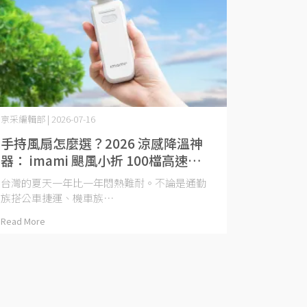
京采編輯部 | 2026-07-16
手持風扇怎麼選？2026 涼感降溫神
器： imami 颶風小折 100檔高速折
疊靜音手持風扇全解析
台灣的夏天一年比一年悶熱難耐。不論是通勤
族搭公車捷運、機車族⋯
Read More