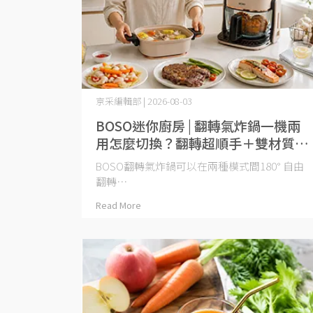
京采編輯部 | 2026-08-03
BOSO迷你廚房 | 翻轉氣炸鍋一機兩
用怎麼切換？翻轉超順手＋雙材質免
刷洗清潔法
BOSO翻轉氣炸鍋可以在兩種模式間180° 自由
翻轉⋯
Read More