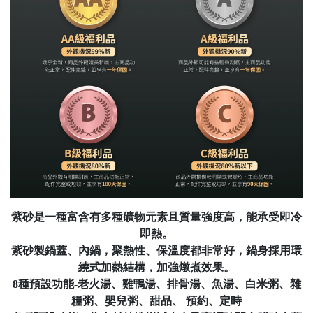
紫砂是一種富含有多種礦物元素且
質量強度高，能承受即冷
即熱
。
紫砂製鍋蓋、內鍋，聚熱性、保溫度都非常好，
鍋身採用環
繞式加熱結構，加強燉煮效果。
8種預設功能-老火湯、雞鴨湯、排骨湯、魚湯、白米粥、雜
糧粥、嬰兒粥、甜品、 預約、定時