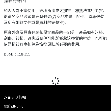
(需自行寄回)
如因人為不當使用、破壞所造成之損害，恕無法進行退貨。
退還的商品必須是完整包裝(含商品本體、配件、原廠包裝
及所有附隨文件或是資料的完整性)。
原廠外盒及原廠包裝都屬於商品的一部分，產品如有污損、
刮傷、毀損、遺失或缺件可能影響您退換貨的權益，也可能
依照損毀程度扣除為恢復原狀所必要的費用。
BSMI：R3F355
ショップ情報
關於ZINLIFE