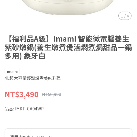
1
/
4
【福利品A級】imami 智能微電腦養生
紫砂燉鍋(養生燉煮煲滷燜煮焗甜品一鍋
多用) 象牙白
imami
4L超大容量輕鬆燉煮美味料理
NT$3,490
NT$6,990
品番:
IMKT-CA04WP