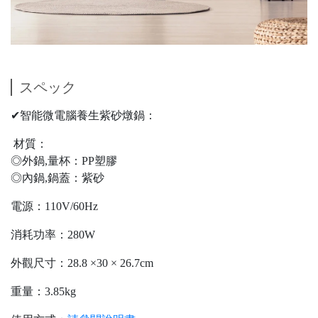
スペック
✔智能微電腦養生紫砂燉鍋：
材質：
◎外鍋,量杯：PP塑膠
◎內鍋,鍋蓋：紫砂
電源：110V/60Hz
消耗功率：280W
外觀尺寸：28.8 ×30 × 26.7cm
重量：3.85kg