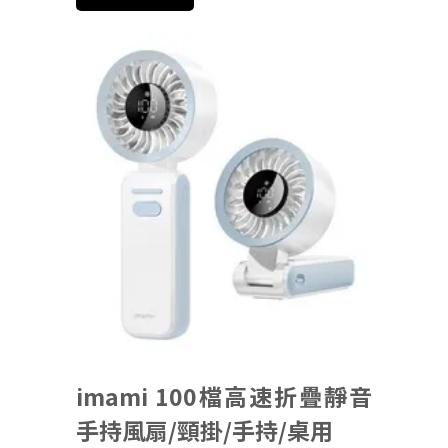
imami 100檔高速折疊靜音
手持風扇/頸掛/手持/桌用