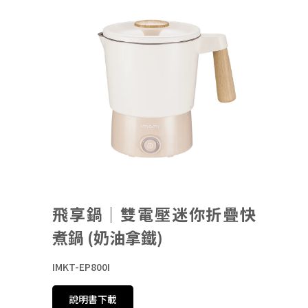
飛享鍋｜雙電壓迷你折疊快
煮鍋 (奶油拿鐵)
IMKT-EP800I
說明書下載