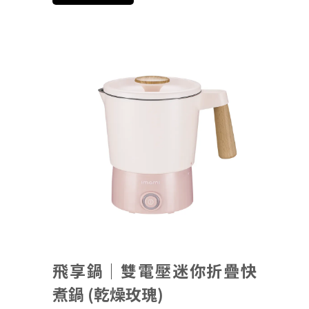
飛享鍋｜雙電壓迷你折疊快
煮鍋 (乾燥玫瑰)