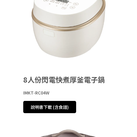
8人份閃電快煮厚釜電子鍋
IMKT-RC04W
說明書下載 (含食譜)