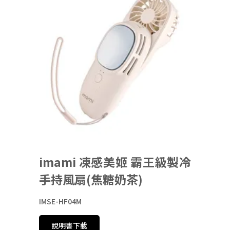
imami 凍感美姬 霸王級製冷
手持風扇(焦糖奶茶)
IMSE-HF04M
說明書下載