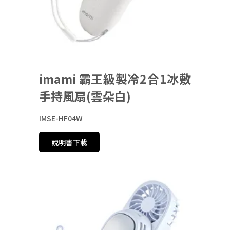
imami 霸王級製冷2合1冰敷
手持風扇(雲朵白)
IMSE-HF04W
說明書下載