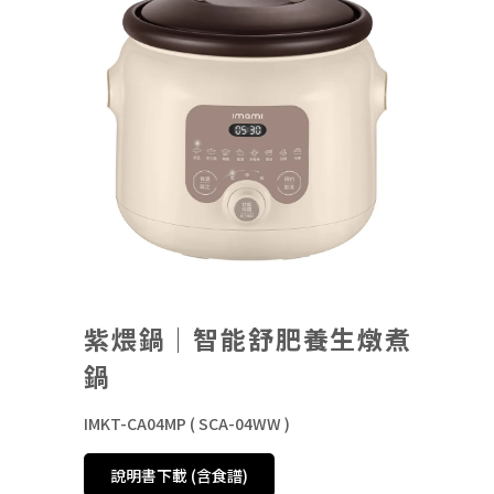
紫煨鍋｜智能舒肥養生燉煮
鍋
IMKT-CA04MP ( SCA-04WW )
說明書下載 (含食譜)