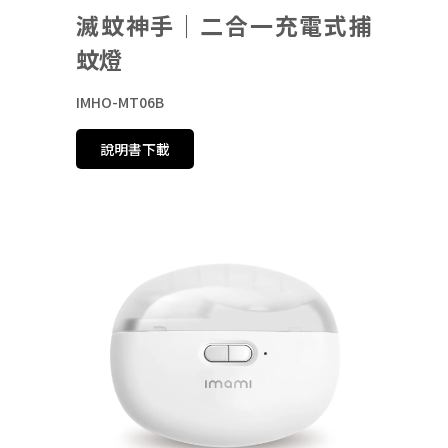
滅蚊神手｜二合一充電式捕
蚊燈
IMHO-MT06B
說明書下載