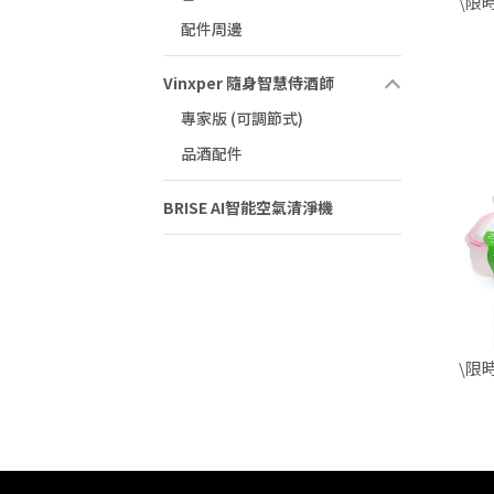
\限
配件周邊
Vinxper 隨身智慧侍酒師
專家版 (可調節式)
品酒配件
BRISE AI智能空氣清淨機
\限