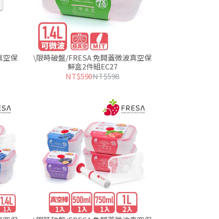
真空保
\限時破盤/FRESA 免開蓋微波真空保
鮮盒2件組EC27
NT$590
NT$598