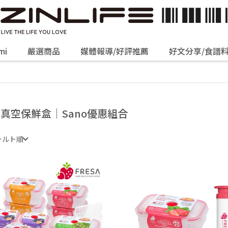
mi
嚴選商品
媒體報導/好評推薦
好文分享/食譜
P真空保鮮盒｜Sano優惠組合
ォルト順