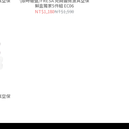
真空保
\限時破盤/FRESA 免開蓋微波真空保
鮮盒獨家5件組 EC06
NT$1,180
NT$1,590
真空保