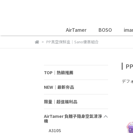
AirTamer
BOSO
ima
PP真空保鮮盒｜Sano優惠組合
P
TOP｜熱銷推薦
デフ
NEW｜最新夯品
限量｜超值福利品
AirTamer 負離子隨身空氣清淨
機
A310S