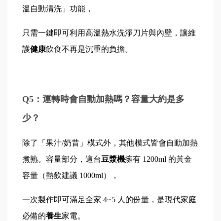
溫自動清洗」功能，
只需一鍵即可利用高溫熱水洗淨刀片與內壁，讓維
護
健康
飲食不再是沉重的負擔。
Q5：運轉時會自動加熱嗎？容量大約是多
少？
除了「果汁/奶昔」模式外，其他模式皆會自動加熱
煮熟。容量部分，這台
豆漿機
擁有 1200ml 的黃金
容量（熱飲建議 1000ml），
一次製作即可滿足全家 4~5 人的份量，是現代家庭
必備的
養生
家電。