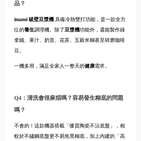
品？
imami 破壁豆漿機 
具備冷熱雙打功能，是一款全方
位的
養生
調理機。除了
豆漿機
功能外，還能製作綠
拿鐵、果汁、奶昔、花茶、五穀米糊甚至研磨咖啡
豆。
一機多用，滿足全家人一整天的
健康
需求。
Q4：清洗會很麻煩嗎？容易發生糊底的問題
嗎？
不會的！這款機器搭載「優質陶瓷不沾底盤」，相
較於不鏽鋼底盤更不易焦黑糊底，加上內建的「高