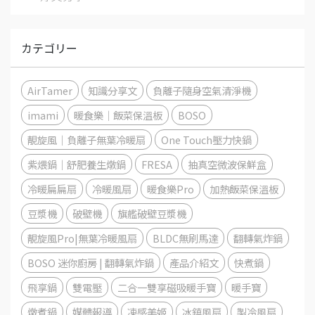
カテゴリー
AirTamer
知識分享文
負離子隨身空氣清淨機
imami
暖食樂｜飯菜保溫板
BOSO
靚旋風｜負離子無葉冷暖扇
One Touch壓力快鍋
紫煨鍋｜舒肥養生燉鍋
FRESA
抽真空微波保鮮盒
冷暖扁扁扇
冷暖風扇
暖食樂Pro
加熱飯菜保溫板
豆漿機
破壁機
旗艦破壁豆漿機
靚旋風Pro|無葉冷暖風扇
BLDC無刷馬達
翻轉氣炸鍋
BOSO 迷你廚房 | 翻轉氣炸鍋
產品介紹文
快煮鍋
飛享鍋
雙電壓
二合一雙享磁吸暖手寶
暖手寶
燉煮鍋
媒體報導
凍感美姬
冰鎮風扇
製冷風扇