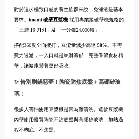
對於追求極致口感的養生族群來說，免濾渣是基本
要求。
imami 破壁豆漿機 
採用專業級破壁機規格的
「三層 16 刀刃」及「一分鐘24,000轉」，
搭配360度全面攪打，豆渣量減少高達
 58%
。不需
費力過濾，一入口就是絲滑濃郁，完整保留食材精
華，讓健康營養更好吸收。
✨ 告別刷鍋惡夢！陶瓷防焦底盤＋高硼矽玻
璃：
很多人害怕使用豆漿機是因為難清洗。這款豆漿機
內壁使用優質陶瓷不沾底盤與高硼矽玻璃，加熱過
程不糊底、不焦黑。