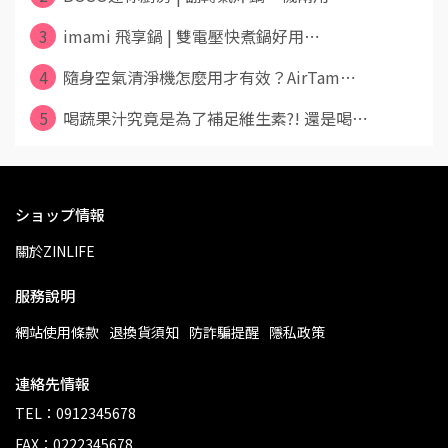
3
imami 飛享鍋 | 雙電壓快煮鍋好用⋯
4
隨身空氣清淨機怎麼用才有效？AirTam⋯
5
喝蔬果汁究竟是為了補足維生素?! 還是喝⋯
ショップ情報
關於ZINLIFE
服務說明
網站使用條款
退換貨須知
防詐騙提醒
隱私政策
連絡先情報
TEL：0912345678
FAX：0222345678