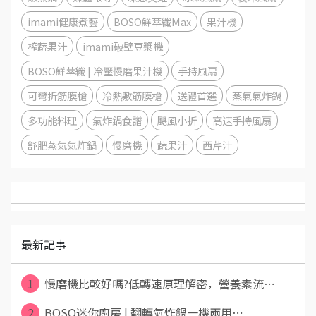
imami健康煮藝
BOSO鮮萃纖Max
果汁機
榨蔬果汁
imami破壁豆漿機
BOSO鮮萃纖 | 冷壓慢磨果汁機
手持風扇
可彎折筋膜槍
冷熱敷筋膜槍
送禮首選
蒸氣氣炸鍋
多功能料理
氣炸鍋食譜
颶風小折
高速手持風扇
舒肥蒸氣氣炸鍋
慢磨機
蔬果汁
西芹汁
最新記事
1
慢磨機比較好嗎?低轉速原理解密，營養素流⋯
2
BOSO迷你廚房 | 翻轉氣炸鍋一機兩用⋯