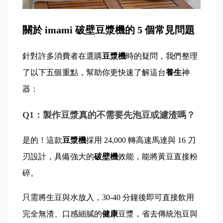
關於 imami 破壁豆漿機的 5 個常見問題
針對許多消費者在選購
豆漿機
時的疑問，我們整理
了以下五個重點，幫助你更快速了解這台
養生
神
器：
Q1：製作豆漿真的不需要先泡豆或濾渣嗎？
是的！這款
豆漿機
採用 24,000 轉高速馬達與 16 刀
刃設計，具備強大的
破壁機
效能，能將黃豆直接粉
碎。
只需將生豆與水放入，30-40 分鐘後即可直接飲用
完全無渣、口感細膩的
健康
豆漿，省去傳統泡豆與