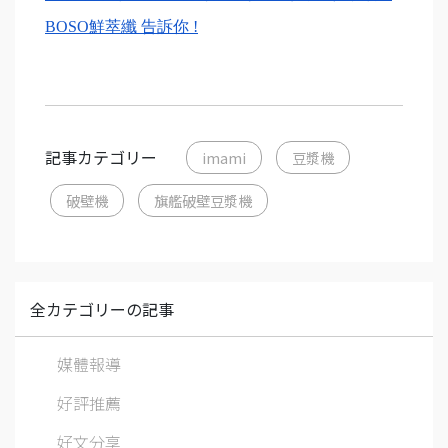
BOSO鮮萃纖 告訴你 !
記事カテゴリー
imami
豆漿機
破壁機
旗艦破壁豆漿機
全カテゴリーの記事
媒體報導
好評推薦
好文分享