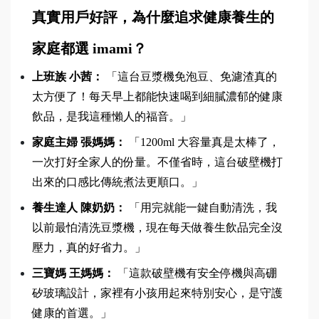
真實用戶好評，為什麼追求健康養生的
家庭都選 imami？
上班族 小茜：
 「這台豆漿機免泡豆、免濾渣真的
太方便了！每天早上都能快速喝到細膩濃郁的健康
飲品，是我這種懶人的福音。」
家庭主婦 張媽媽：
 「1200ml 大容量真是太棒了，
一次打好全家人的份量。不僅省時，這台破壁機打
出來的口感比傳統煮法更順口。」
養生達人 陳奶奶：
 「用完就能一鍵自動清洗，我
以前最怕清洗豆漿機，現在每天做養生飲品完全沒
壓力，真的好省力。」
三寶媽 王媽媽：
 「這款破壁機有安全停機與高硼
矽玻璃設計，家裡有小孩用起來特別安心，是守護
健康的首選。」