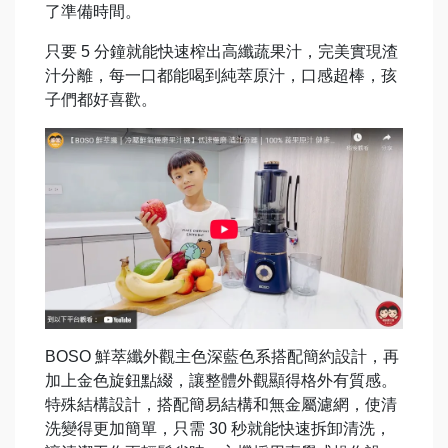
了準備時間。
只要 5 分鐘就能快速榨出高纖蔬果汁，完美實現渣
汁分離，每一口都能喝到純萃原汁，口感超棒，孩
子們都好喜歡。
BOSO 鮮萃纖外觀主色深藍色系搭配簡約設計，再
加上金色旋鈕點綴，讓整體外觀顯得格外有質感。
特殊結構設計，搭配簡易結構和無金屬濾網，使清
洗變得更加簡單，只需 30 秒就能快速拆卸清洗，