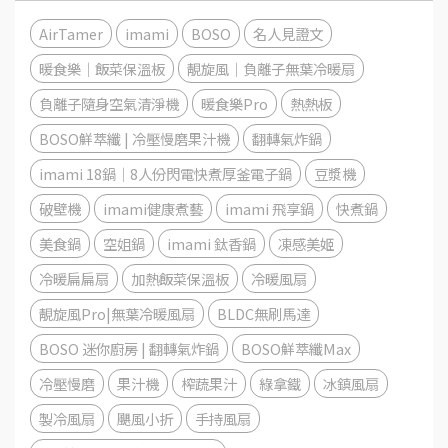
AirTamer
imami
BOSO
名人見證文
暖食樂｜飯菜保溫板
靚旋風｜負離子無葉冷暖扇
負離子隨身空氣清淨機
暖食樂Pro
熱熱板
BOSO鮮萃纖 | 冷壓慢磨果汁機
翻轉氣炸鍋
imami 18鍋│8人份閃電快煮厚釜電子鍋
豆漿機
破壁機
imami健康煮藝
imami 飛享鍋
快煮鍋
美食鍋
空姐鍋
imami 鈦香鍋
凍感美姬
冷暖扁扁扇
加熱飯菜保溫板
冷暖風扇
靚旋風Pro|無葉冷暖風扇
BLDC無刷馬達
BOSO 迷你廚房 | 翻轉氣炸鍋
BOSO鮮萃纖Max
冷壓慢磨
果汁機
榨蔬果汁
綠拿鐵
冰鎮風扇
製冷風扇
颶風小折
手持風扇