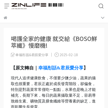
喝護全家的健康 就交給《BOSO鮮
萃纖》慢磨機!
幸福彤話&君辰愛分享
2025-02-18
【原文轉自｜
幸福彤話&君辰愛分享
】
現代人追求健康飲食，不僅要少鹽少油，蔬果的攝
取也很重要，君辰正處於成長發育階段，卻偏食，
特別是對蔬菜常常僅吃一點點，水果也是晚上才能
補充，長期下來，每日的蔬果攝取量不足，容易導
致維生素、礦物質及膳食纖維等營養素的缺乏，進
而影響生長發育。