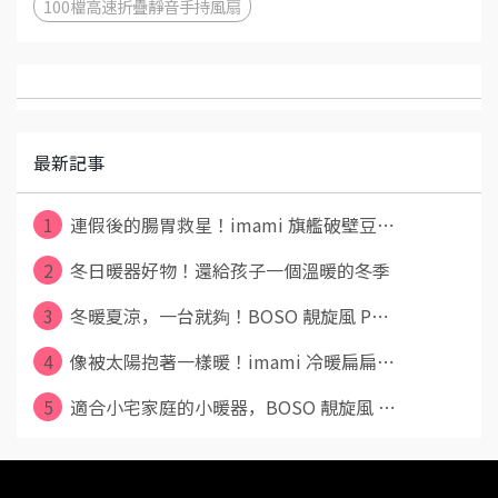
100檔高速折疊靜音手持風扇
最新記事
1
連假後的腸胃救星！imami 旗艦破壁豆⋯
2
冬日暖器好物！還給孩子一個溫暖的冬季
3
冬暖夏涼，一台就夠！BOSO 靚旋風 P⋯
4
像被太陽抱著一樣暖！imami 冷暖扁扁⋯
5
適合小宅家庭的小暖器，BOSO 靚旋風 ⋯