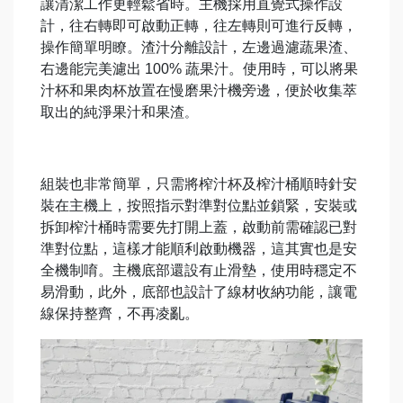
讓清潔工作更輕鬆省時。主機採用直覺式操作設
計，往右轉即可啟動正轉，往左轉則可進行反轉，
操作簡單明瞭。渣汁分離設計，左邊過濾蔬果渣、
右邊能完美濾出 100% 蔬果汁。使用時，可以將果
汁杯和果肉杯放置在慢磨果汁機旁邊，便於收集萃
取出的純淨果汁和果渣
。
組裝也非常簡單，只需將榨汁杯及榨汁桶順時針安
裝在主機上，按照指示對準對位點並鎖緊，安裝或
拆卸榨汁桶時需要先打開上蓋，啟動前需確認已對
準對位點，這樣才能順利啟動機器，這其實也是安
全機制唷。主機底部還設有止滑墊，使用時穩定不
易滑動，此外，底部也設計了線材收納功能，讓電
線保持整齊，不再凌亂。