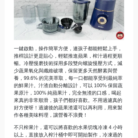
一鍵啟動，操作簡單方便，連孩子都能輕鬆上手，
推桿設計更是貼心，輕鬆推進蘋果，榨汁過程更順
暢。冷壓慢磨技術採用多段雙向螺旋慢壓方式，減
少蔬果氧化與纖維破壞，保留更多天然酵素與營
養，99.6% 的完美萃取，每一口都能享受到最純萃
的鮮果汁。汁渣自動分離設計，可以 100% 保留蔬
果原汁，100% 純蘋果汁，完全無渣的口感，喝起
來真的非常順滑，孩子們都好喜歡。不用過濾真的
好方便呀！過濾後的蔬果渣還可以再利用，用來製
作各種美味料理，讓營養不浪費！
不只榨果汁，還可以將喜歡的水果切塊冷凍 4 小時
以上，直接放入榨汁桶中即可開始製作，冷凍過的