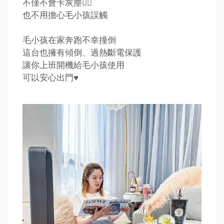
不僅不會卡灰塵👈🏻
也不用擔心毛小孩誤觸
毛小孩在家奔跑不幸撞倒
這台也擁有傾倒、過熱斷電保護
讓你上班開機給毛小孩使用
可以安心出門♥️