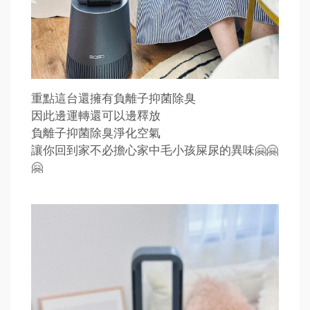
重點這台還擁有負離子抑菌除臭
因此邊運轉還可以邊釋放
負離子抑菌除臭淨化空氣
讓你回到家不必擔心家中毛小孩屎尿的異味🤗🤗
🤗