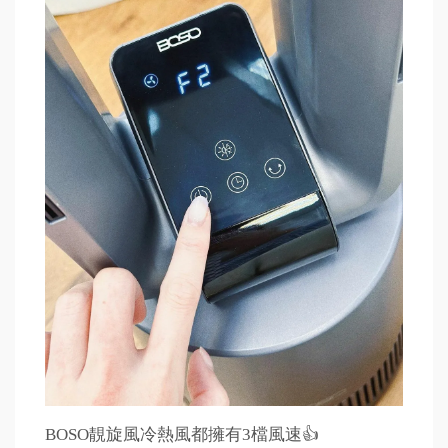
BOSO靚旋風冷熱風都擁有3檔風速👍