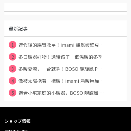
最新記事
1
連假後的腸胃救星！imami 旗艦破壁豆⋯
2
冬日暖器好物！還給孩子一個溫暖的冬季
3
冬暖夏涼，一台就夠！BOSO 靚旋風 P⋯
4
像被太陽抱著一樣暖！imami 冷暖扁扁⋯
5
適合小宅家庭的小暖器，BOSO 靚旋風 ⋯
ショップ情報