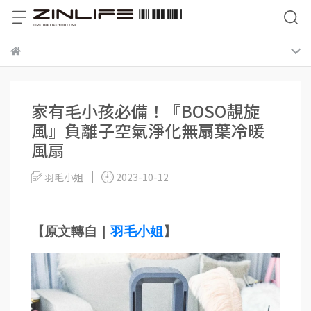
家有​​毛小孩必備！『BOSO靚旋
風』負離子空氣淨化無扇葉冷暖
風扇
羽毛小姐
2023-10-12
【原文轉自｜
羽毛小姐
】