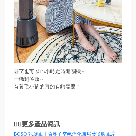
甚至也可以15小時定時開關機～
一機超多效～
有養毛小孩的真的有夠需要！
👉🏻更多產品資訊
BOSO 靚旋風｜負離子空氣淨化無扇葉冷暖風扇