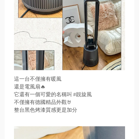
這一台不僅擁有暖風
還是電風扇🔥
它還有一個可愛的名稱叫 #靚旋風
不僅擁有德國精品外觀🤘
整台黑色烤漆質感更是加分