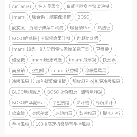
AirTamer
名人見證文
負離子隨身空氣清淨機
imami
暖食樂｜飯菜保溫板
BOSO
靚旋風｜負離子無葉冷暖扇
暖食樂Pro
熱熱板
BOSO鮮萃纖 | 冷壓慢磨果汁機
翻轉氣炸鍋
imami 18鍋│8人份閃電快煮厚釜電子鍋
豆漿機
破壁機
imami健康煮藝
imami 飛享鍋
快煮鍋
美食鍋
空姐鍋
imami 鈦香鍋
冷暖扁扁扇
冷暖風扇
加熱飯菜保溫板
靚旋風Pro|無葉冷暖風扇
BLDC無刷馬達
BOSO 迷你廚房 | 翻轉氣炸鍋
BOSO鮮萃纖Max
冷壓慢磨
果汁機
榨蔬果汁
綠拿鐵
凍感美姬
冰鎮風扇
製冷風扇
颶風小折
手持風扇
100檔高速折疊靜音手持風扇