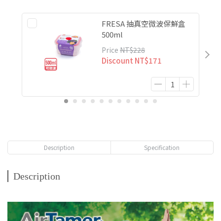
FRESA 抽真空微波保鮮盒
500ml
Price
NT$228
Discount
NT$171
Description
Specification
Description