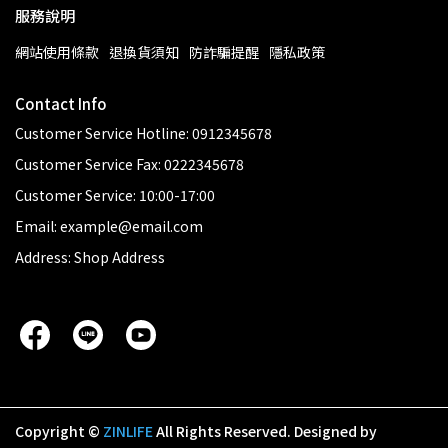
服務說明
網站使用條款
退換貨須知
防詐騙提醒
隱私政策
Contact Info
Customer Service Hotline: 0912345678
Customer Service Fax: 0222345678
Customer Service: 10:00-17:00
Email: example@email.com
Address: Shop Address
Copyright ©
ZINLIFE
All Rights Reserved.
Designed by