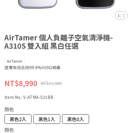
1
/
2
AirTamer 個人負離子空氣清淨機-
A310S 雙入組 黑白任選
AirTamer
證實有效去除99.9%H3N2病毒
NT$8,990
NT$11,980
Item No.:
V-ATMA-S31BB
顏色
黑色2入
黑色1入
黑色0入
顏色