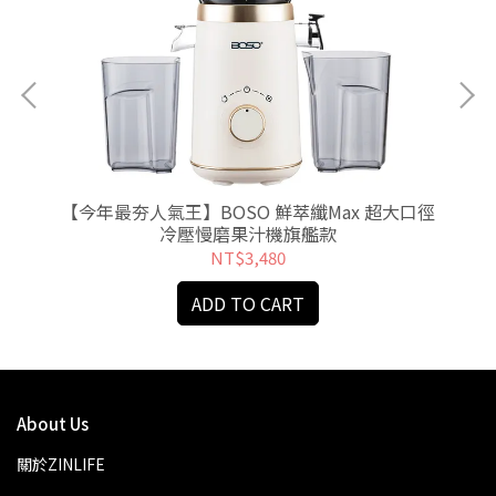
艦破
【今年最夯人氣王】BOSO 鮮萃纖Max 超大口徑
【
冷壓慢磨果汁機旗艦款
NT$3,480
ADD TO CART
About Us
關於ZINLIFE