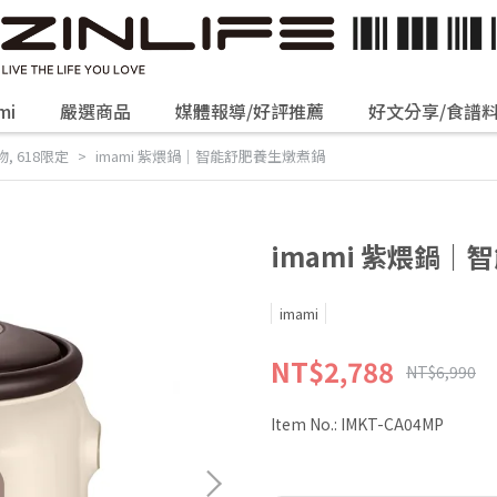
mi
嚴選商品
媒體報導/好評推薦
好文分享/食譜
物
,
618限定
imami 紫煨鍋｜智能舒肥養生燉煮鍋
imami 紫煨鍋
imami
NT$2,788
NT$6,990
Item No.:
IMKT-CA04MP