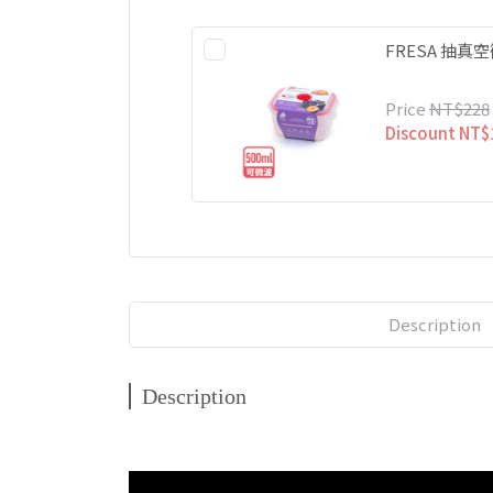
FRESA 抽真空
Price
NT$228
Discount
NT$
Description
Description