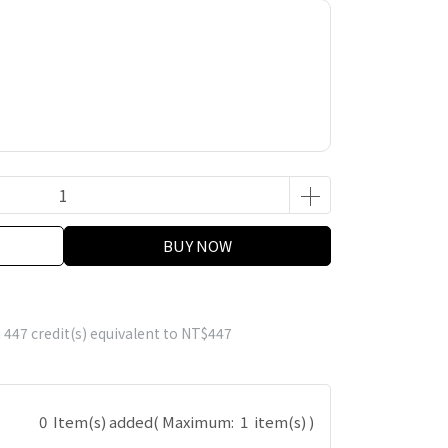
BUY NOW
m
447
credit(s) equivalent to
NT$447
0
Item(s) added
( Maximum:
1
item(s) )