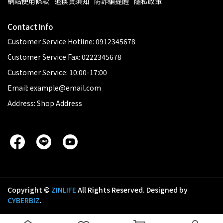
網站使用條款
退換貨須知
防詐騙提醒
隱私政策
Contact Info
Customer Service Hotline: 0912345678
Customer Service Fax: 0222345678
Customer Service: 10:00-17:00
Email: example@email.com
Address: Shop Address
Copyright ©
ZINLIFE
All Rights Reserved.
Designed by
CYBERBIZ
.