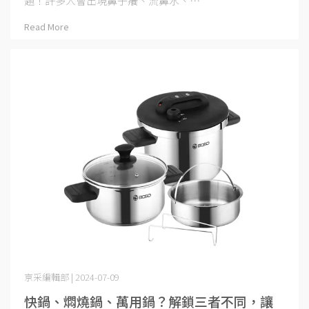
題！許多人會出現鼻子癢、流鼻水、⋯
Read More
京采編輯部 | 2024-07-09
快鍋、燜燒鍋、萬用鍋？解鎖三者不同，讓