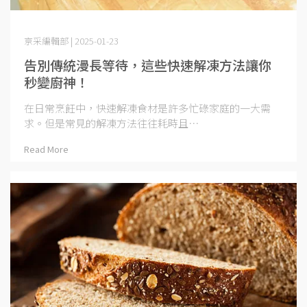
京采編輯部 | 2025-01-23
告別傳統漫長等待，這些快速解凍方法讓你
秒變廚神！
在日常烹飪中，快速解凍食材是許多忙碌家庭的一大需
求。但是常見的解凍方法往往耗時且⋯
Read More