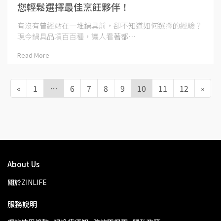
您輕鬆選擇最佳烹飪夥伴！
有沒有曾經站在一堆鍋具前，卻不知道如何選擇的經驗？
現今鍋具品項百百種，讓人看著都⋯
Read More
«
1
…
6
7
8
9
10
11
12
»
About Us
關於ZINLIFE
服務說明