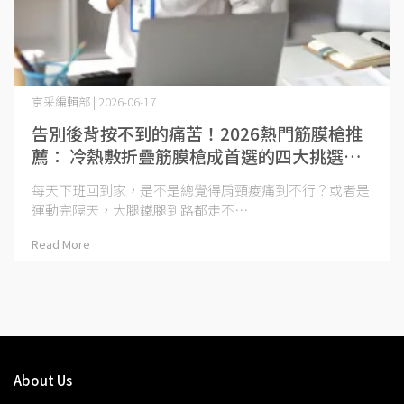
京采編輯部 | 2026-06-17
告別後背按不到的痛苦！2026熱門筋膜槍推
薦： 冷熱敷折疊筋膜槍成首選的四大挑選關
鍵
每天下班回到家，是不是總覺得肩頸痠痛到不行？或者是
運動完隔天，大腿鐵腿到路都走不⋯
Read More
About Us