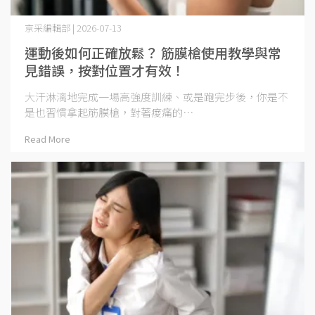
京采編輯部 | 2026-07-13
運動後如何正確放鬆？ 筋膜槍使用教學與常
見錯誤，按對位置才有效！
大汗淋漓地完成一場高強度訓練、或是跑完步後，你是不
是也習慣拿起筋膜槍，對著痠痛的⋯
Read More