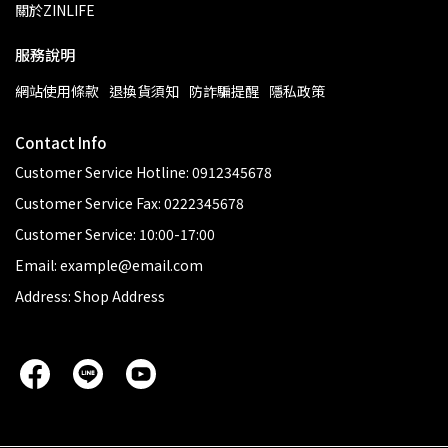
關於ZINLIFE
服務說明
網站使用條款
退換貨須知
防詐騙提醒
隱私政策
Contact Info
Customer Service Hotline: 0912345678
Customer Service Fax: 0222345678
Customer Service: 10:00-17:00
Email: example@email.com
Address: Shop Address