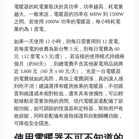
電暖器的耗電量取決於其功率，功率越高，耗電量
越大。一般來說，電暖器的功率在 600W 到 1500W
之間。若使用 1000W 功率的電暖器，每小時耗電
量約為 1 度電。
如果一天使用 12 小時，則每日需要用到 12 度電。
若每度電的收費為新台幣 5 元，則每日電費為 60
元（12 度電 x 5 元/度）。若這樣的使用模式持續兩
個月（約60天），則總電費不含其他家電用品就將
近 3,600 元（60 天 x 60 元/天）。光是一台電暖器
的電費就如此高昂，再加上電費調漲，真的讓人感
到吃不消！建議選擇有暖房效果的電暖器，不但購
置和維護成本相對較低，通常具有便攜性，可以輕
鬆移動至需要加熱的房間。現代電暖器還配備了節
能功能，如可調節的恆溫器和定時器，幫助用戶有
效節能，同時若配備有過熱保護和自動關機功能，
可降低安全隱患。
使用電暖器不可不知道的