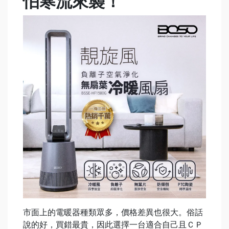
怕寒流來襲！
市面上的電暖器種類眾多，價格差異也很大。俗話
說的好，買錯最貴，因此選擇一台適合自己且ＣＰ