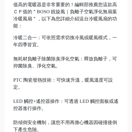
值高的電暖器是非常重要的！編輯部推薦您這款高
ＣＰ值的＂BOSO 靚旋風｜負離子空氣淨化無扇葉
冷暖風扇＂，以下為您詳細介紹這台冷暖風扇的功
能：
冷暖二合一：可依照需求切換冷風或暖風模式，一
年四季皆宜。
無耗材負離子除菌除臭淨化空氣：釋放負離子，可
抑菌除臭、淨化空氣。
PTC 陶瓷發熱技術：可快速升溫，暖風溫度可設
定。
LED 觸控+遙控器操作：可透過 LED 觸控面板或遙
控器進行操作。
防傾倒安全機制，讓您不用再擔心機器因碰撞後倒
下產生危險。