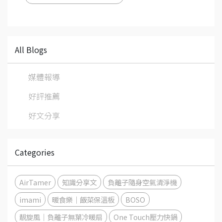
All Blogs
媒體報導
好評推薦
好文分享
Categories
AirTamer
知識分享文
負離子隨身空氣清淨機
imami
暖食樂｜飯菜保溫板
BOSO
靚旋風｜負離子無葉冷暖扇
One Touch壓力快鍋