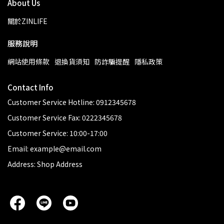
About Us
關於ZINLIFE
服務說明
網站使用條款
退換貨須知
防詐騙提醒
隱私政策
Contact Info
Customer Service Hotline: 0912345678
Customer Service Fax: 0222345678
Customer Service: 10:00-17:00
Email: example@email.com
Address: Shop Address