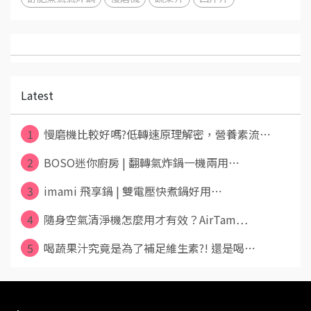
Latest
1
慢磨機比較好嗎?低轉速原理解密，營養素流⋯
2
BOSO迷你廚房 | 翻轉氣炸鍋一機兩用⋯
3
imami 飛享鍋 | 雙電壓快煮鍋好用⋯
4
隨身空氣清淨機怎麼用才有效？AirTam⋯
5
喝蔬果汁究竟是為了補足維生素?! 還是喝⋯