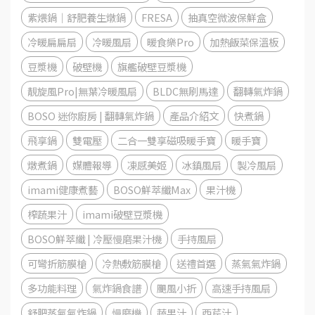
紫煨鍋｜舒肥養生燉鍋
FRESA
抽真空微波保鮮盒
冷暖扁扁扇
冷暖風扇
暖食樂Pro
加熱飯菜保溫板
豆漿機
破壁機
旗艦破壁豆漿機
靚旋風Pro|無葉冷暖風扇
BLDC無刷馬達
翻轉氣炸鍋
BOSO 迷你廚房 | 翻轉氣炸鍋
產品介紹文
快煮鍋
飛享鍋
雙電壓
二合一雙享磁吸暖手寶
暖手寶
燉煮鍋
媒體報導
凍感美姬
冰鎮風扇
製冷風扇
imami健康煮藝
BOSO鮮萃纖Max
果汁機
榨蔬果汁
imami破壁豆漿機
BOSO鮮萃纖 | 冷壓慢磨果汁機
手持風扇
可彎折筋膜槍
冷熱敷筋膜槍
送禮首選
蒸氣氣炸鍋
多功能料理
氣炸鍋食譜
颶風小折
高速手持風扇
舒肥蒸氣氣炸鍋
慢磨機
蔬果汁
西芹汁