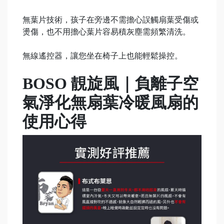
無葉片技術，孩子在旁邊不需擔心誤觸扇葉受傷或
燙傷，也不用擔心葉片容易積灰塵需頻繁清洗。
無線遙控器，讓您坐在椅子上也能輕鬆操控。
BOSO 靚旋風｜負離子空
氣淨化無扇葉冷暖風扇的
使用心得