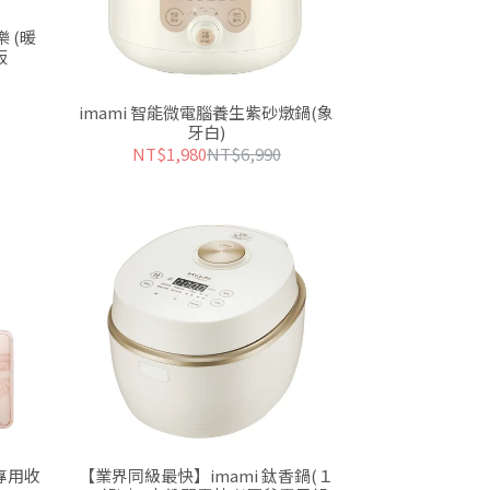
 (暖
板
imami 智能微電腦養生紫砂燉鍋(象
牙白)
NT$1,980
NT$6,990
板專⽤收
【業界同級最快】imami 鈦香鍋(１