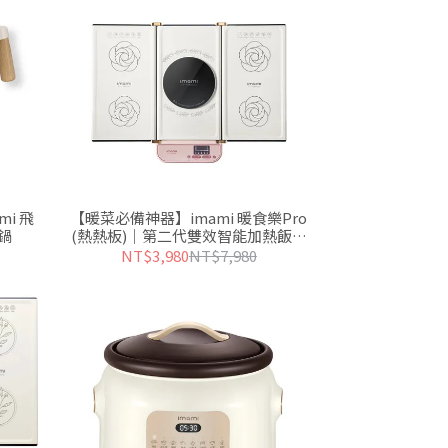
i 飛
【暖菜必備神器】imami 暖食樂Pro
鍋
(熱熱板)｜第二代雙效智能加熱飯菜
保溫板
NT$3,980
NT$7,980