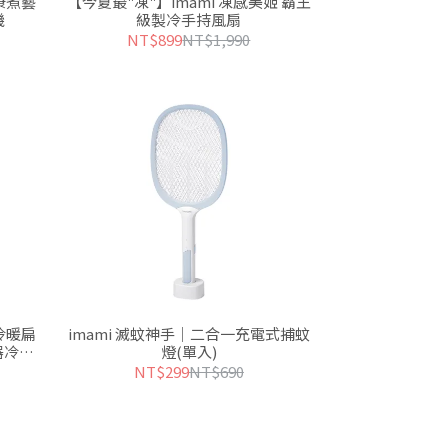
康煮藝
【今夏最"凍"】imami 凍感美姬 霸王
機
級製冷手持風扇
NT$899
NT$1,990
冷暖扁
imami 滅蚊神手｜二合一充電式捕蚊
器冷暖
燈(單入)
NT$299
NT$690