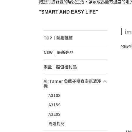
陪您打造舒適的居家生活，讓家成為最有溫度的地
“SMART AND EASY LIFE”
im
TOP｜熱銷推薦
預設
NEW｜最新夯品
限量｜超值福利品
AirTamer 負離子隨身空氣清淨
機
A310S
A315S
A320S
周邊耗材