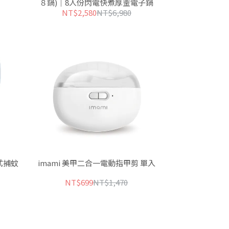
８鍋)｜8人份閃電快煮厚釜電子鍋
NT$2,580
NT$6,980
式捕蚊
imami 美甲二合一電動指甲剪 單入
NT$699
NT$1,470