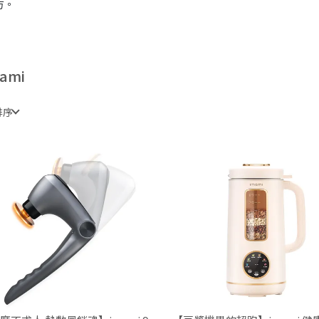
方。
ami
排序