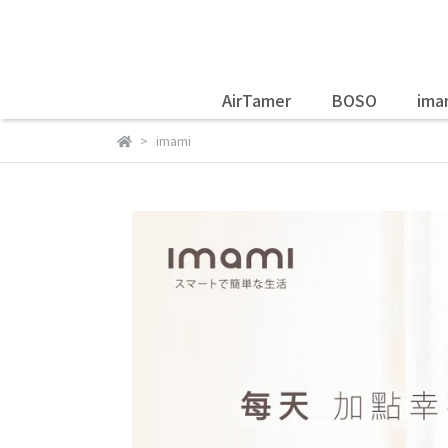
AirTamer
BOSO
ima
imami