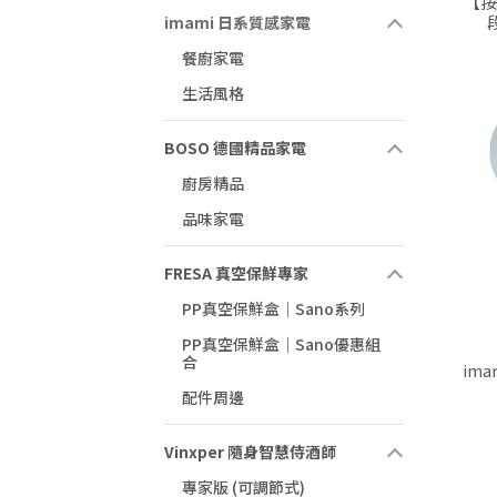
【按
imami 日系質感家電
餐廚家電
生活風格
BOSO 德國精品家電
廚房精品
品味家電
FRESA 真空保鮮專家
PP真空保鮮盒｜Sano系列
PP真空保鮮盒｜Sano優惠組
合
im
配件周邊
Vinxper 隨身智慧侍酒師
專家版 (可調節式)