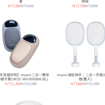
罩
納袋
NT$499
NT$690
NT$799
NT$990
冬首選好物】imami 二合一雙享
imami 滅蚊神手｜二合一充電
暖手寶(IMSE-WH3000BM/BL)
燈(雙入)
NT$1,490
NT$1,990
NT$880
NT$1,380