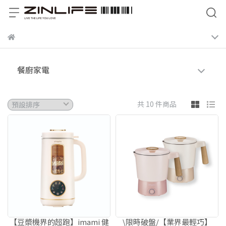
餐廚家電
共 10 件商品
【豆漿機界的超跑】imami 健
\限時破盤/【業界最輕巧】