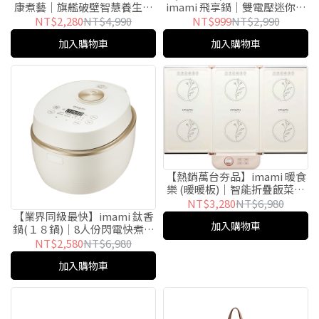
康煮藝｜旗艦破壁智慧養生豆
imami 飛享鍋｜雙電壓迷你折
漿機
疊快煮鍋
NT$2,280
NT$4,990
NT$999
NT$2,990
加入購物車
加入購物車
【熱銷萬台夯品】imami 暖食
樂 (暖暖板)｜智能折疊飯菜保
溫板
NT$3,280
NT$6,980
【業界同級最快】imami 鈦香
加入購物車
鍋(１８鍋)｜8人份閃電快煮厚
釜電子鍋
NT$2,580
NT$6,980
加入購物車