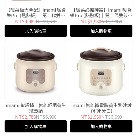
【暖菜板大全配】imami 暖食
【暖菜必備神器】imami 暖食
樂Pro (熱熱板) ｜第二代雙效
樂Pro (熱熱板)｜第二代雙效智
智能加熱飯菜保溫板大全配
能加熱飯菜保溫板
NT$4,480
NT$9,670
NT$3,980
NT$7,980
加入購物車
加入購物車
imami 紫煨鍋｜智能舒肥養生
imami 智能微電腦養生紫砂燉
燉煮鍋
鍋(象牙白)
NT$2,788
NT$6,990
NT$1,980
NT$6,990
加入購物車
加入購物車