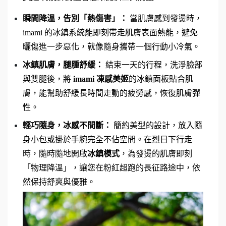
瞬間降溫，告別「熱傷害」：
 當肌膚感到發燙時，
imami 的冰鎮系統能即刻帶走肌膚表面熱能，避免
曬傷進一步惡化，就像隨身攜帶一個行動小冷氣。
冰鎮肌膚，腿腫舒緩：
 結束一天的行程，洗淨臉部
與雙腿後，將 
imami 凍感美姬
的冰鎮面板貼合肌
膚，能幫助舒緩長時間走動的疲勞感，恢復肌膚彈
性。
輕巧隨身，冰感不間斷：
 簡約美型的設計，放入隨
身小包或掛於手腕完全不佔空間。在烈日下行走
時，隨時隨地開啟
冰鎮模式
，為發燙的肌膚即刻
「物理降溫」，讓您在粉紅超跑的長征路途中，依
然保持舒爽與優雅。