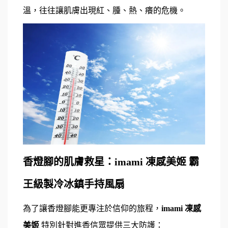
溫，往往讓肌膚出現紅、腫、熱、癢的危機。
香燈腳的肌膚救星：imami 凍感美姬 霸
王級製冷冰鎮手持風扇
為了讓香燈腳能更專注於信仰的旅程，
imami 凍感
美姬
 特別針對進香信眾提供三大防護：