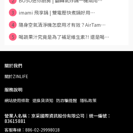
2
BOSO迷你廚房 | 翻轉氣炸鍋一機兩用⋯
3
imami 飛享鍋 | 雙電壓快煮鍋好用⋯
4
隨身空氣清淨機怎麼用才有效？AirTam⋯
5
喝蔬果汁究竟是為了補足維生素?! 還是喝⋯
關於我們
關於ZINLIFE
服務說明
網站使用條款
退換貨須知
防詐騙提醒
隱私政策
營業人名稱：京采國際資訊股份有限公司｜統一編號：
83615881
客服專線：886-02-29998018