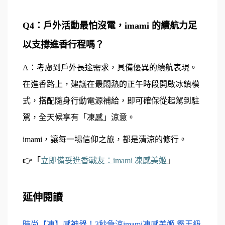
Q4：戶外活動最怕沒電，imami 的續航力足
以支撐進香行程嗎？
A：考慮到戶外長途需求，具備優異的續航表現。
在進香路上，建議在最悶熱的正午時段開啟冰鎮模
式，搭配隨身行動電源補給，即可確保從起駕到駐
駕，全天候享有「凍感」涼意。
imami，讓每一場信仰之旅，都是清涼的修行。
👉
「
立即備妥進香戰友：imami 凍感美姬
」
延伸閱讀
時尚【凍】感神器！3秒急涼imami凍感美姬 霸王級