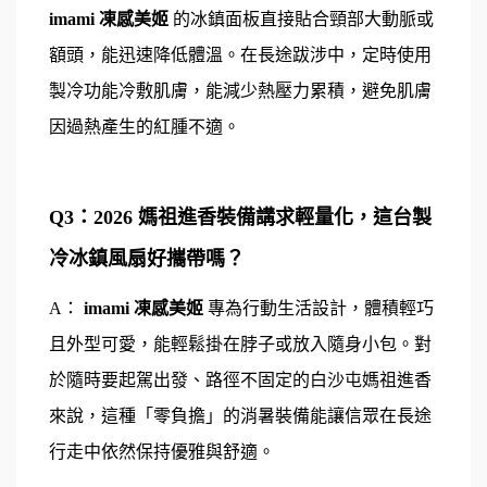
imami 凍感美姬
 的冰鎮面板直接貼合頸部大動脈或
額頭，能迅速降低體溫。在長途跋涉中，定時使用
製冷功能冷敷肌膚，能減少熱壓力累積，避免肌膚
因過熱產生的紅腫不適。
Q3：2026 媽祖進香裝備講求輕量化，這台製
冷冰鎮風扇好攜帶嗎？
A： 
imami 凍感美姬
 專為行動生活設計，體積輕巧
且外型可愛，能輕鬆掛在脖子或放入隨身小包。對
於隨時要起駕出發、路徑不固定的白沙屯媽祖進香
來說，這種「零負擔」的消暑裝備能讓信眾在長途
行走中依然保持優雅與舒適。