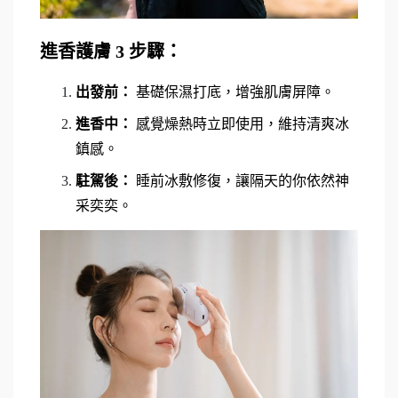
進香護膚 3 步驟：
出發前：
 基礎保濕打底，增強肌膚屏障。
進香中：
 感覺燥熱時立即使用，維持清爽冰
鎮感。
駐駕後：
 睡前冰敷修復，讓隔天的你依然神
采奕奕。