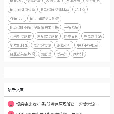
燉煮鍋
媒體報導
凍感美姬
冰鎮風扇
製冷風扇
imami健康煮藝
BOSO鮮萃纖Max
果汁機
榨蔬果汁
imami破壁豆漿機
BOSO鮮萃纖 | 冷壓慢磨果汁機
手持風扇
可彎折筋膜槍
冷熱敷筋膜槍
送禮首選
蒸氣氣炸鍋
多功能料理
氣炸鍋食譜
颶風小折
高速手持風扇
舒肥蒸氣氣炸鍋
慢磨機
蔬果汁
西芹汁
最新文章
1
慢磨機比較好嗎?低轉速原理解密，營養素流⋯