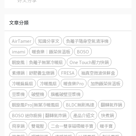
文章分類
AirTamer
知識分享文
負離子隨身空氣清淨機
imami
暖食樂｜飯菜保溫板
BOSO
靚旋風｜負離子無葉冷暖扇
One Touch壓力快鍋
紫煨鍋｜舒肥養生燉鍋
FRESA
抽真空微波保鮮盒
冷暖扁扁扇
冷暖風扇
暖食樂Pro
加熱飯菜保溫板
豆漿機
破壁機
旗艦破壁豆漿機
靚旋風Pro|無葉冷暖風扇
BLDC無刷馬達
翻轉氣炸鍋
BOSO 迷你廚房 | 翻轉氣炸鍋
產品介紹文
快煮鍋
飛享鍋
雙電壓
二合一雙享磁吸暖手寶
暖手寶