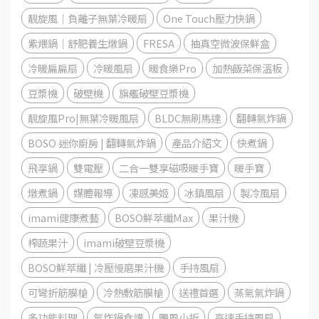
靚旋風｜負離子無葉冷暖扇
One Touch壓力快鍋
紫煨鍋｜舒肥養生燉鍋
FRESA
抽真空微波保鮮盒
冷暖扁扁扇
冷暖風扇
暖食樂Pro
加熱飯菜保溫板
豆漿機
破壁機
旗艦破壁豆漿機
靚旋風Pro|無葉冷暖風扇
BLDC無刷馬達
翻轉氣炸鍋
BOSO 迷你廚房 | 翻轉氣炸鍋
產品介紹文
快煮鍋
飛享鍋
雙電壓
二合一雙享磁吸暖手寶
暖手寶
燉煮鍋
媒體報導
凍感美姬
冰鎮風扇
製冷風扇
imami健康煮藝
BOSO鮮萃纖Max
果汁機
榨蔬果汁
imami破壁豆漿機
BOSO鮮萃纖 | 冷壓慢磨果汁機
手持風扇
可彎折筋膜槍
冷熱敷筋膜槍
送禮首選
蒸氣氣炸鍋
多功能料理
氣炸鍋食譜
颶風小折
高速手持風扇