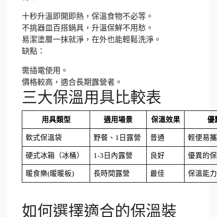
十秒升溫即開即熱，保溫食物不必等。
不挑器皿百搭鍋具，升溫保鮮不用愁。
易潔塗層一抹就淨，在外也能輕鬆洗淨。
缺點：
需插電使用。
價格較高，適合長期露營者。
三大保溫用具比較表
用具類型
適用場景
保溫效果
優
軟式保溫袋
野餐、1日露營
普通
輕便易攜
硬式冰箱（冰桶）
1-3日內露營
良好
優異的保
暖食樂(暖暖板)
長時間露營
最佳
保溫能力
如何選擇適合的保溫裝