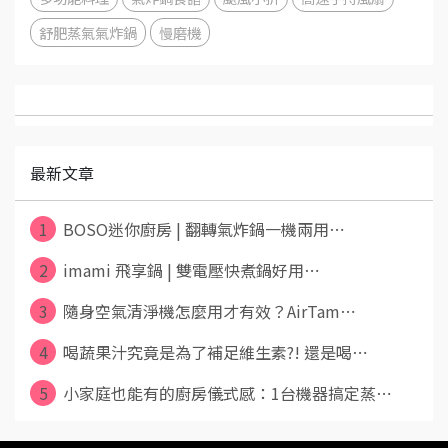
舒肥蒸氣氣炸鍋
慢磨機
最新文章
1
BOSO迷你廚房 | 翻轉氣炸鍋一機兩用⋯
2
imami 飛享鍋 | 雙電壓快煮鍋好用⋯
3
隨身空氣清淨機怎麼用才有效？AirTam⋯
4
喝蔬果汁究竟是為了補足維生素?! 還是喝⋯
5
小家庭也能有的廚房儀式感：1台機器搞定蒸⋯