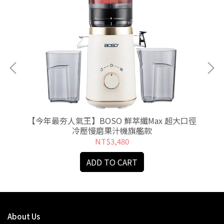
艦破
【今年最夯人氣王】BOSO 鮮萃纖Max 超大口徑
【
冷壓慢磨果汁機旗艦款
NT$3,480
ADD TO CART
About Us