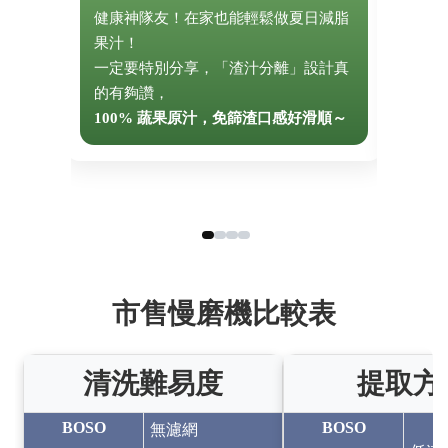
健康神隊友！在家也能輕鬆做夏日減脂
是冰
果汁！
只要
一定要特別分享，「渣汁分離」設計真
面，
的有夠讚，
做出
100% 蔬果原汁，免篩渣口感好滑順～
看著
市售慢磨機比較表
清洗難易度
提取方
BOSO
BOSO
無濾網