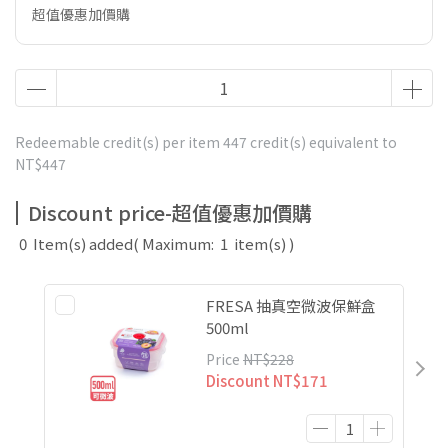
超值優惠加價購
Redeemable credit(s) per item
447
credit(s) equivalent to
NT$447
Discount price-超值優惠加價購
0
Item(s) added
( Maximum:
1
item(s) )
FRESA 抽真空微波保鮮盒
500ml
Price
NT$228
Discount
NT$171