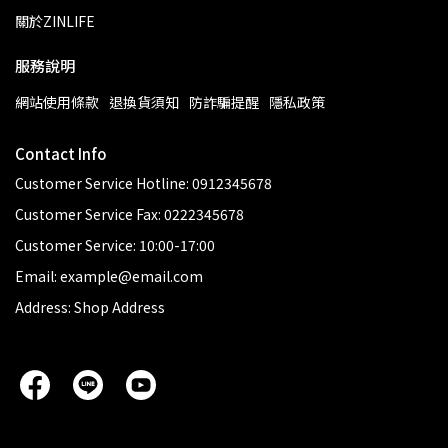
關於ZINLIFE
服務說明
網站使用條款
退換貨須知
防詐騙提醒
隱私政策
Contact Info
Customer Service Hotline: 0912345678
Customer Service Fax: 0222345678
Customer Service: 10:00-17:00
Email: example@email.com
Address: Shop Address