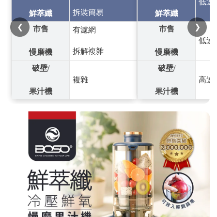
低速
拆裝簡易
鮮萃纖
鮮萃纖
❮
❯
市售
市售
有濾網
低速
拆解複雜
慢磨機
慢磨機
破壁/
破壁/
複雜
高速
果汁機
果汁機