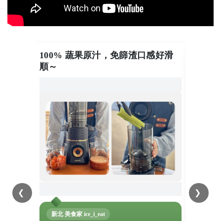
100% 蔬果原汁，免篩渣口感好滑
不只
順～
❮
❯
高雄
新北 美食家 ice_i_eat
這台