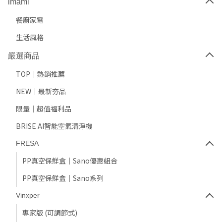
imami
餐廚家電
生活風格
嚴選商品
TOP｜熱銷推薦
NEW｜最新夯品
限量｜超值福利品
BRISE AI智能空氣清淨機
FRESA
PP真空保鮮盒｜Sano優惠組合
PP真空保鮮盒｜Sano系列
Vinxper
專家版 (可調節式)