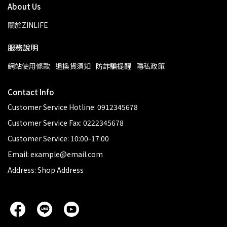
About Us
關於ZINLIFE
服務說明
網站使用條款
退換貨須知
防詐騙提醒
隱私政策
Contact Info
Customer Service Hotline: 0912345678
Customer Service Fax: 0222345678
Customer Service: 10:00-17:00
Email: example@email.com
Address: Shop Address