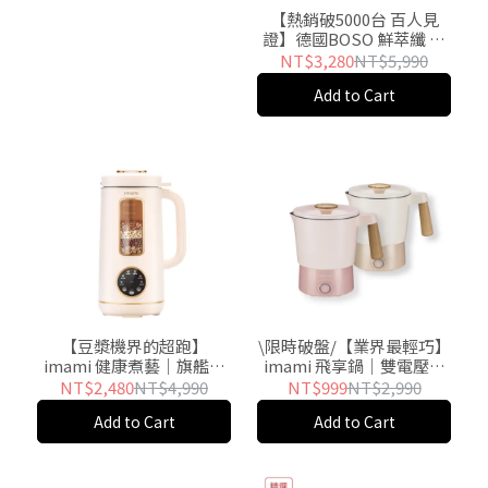
【熱銷破5000台 百人見
證】德國BOSO 鮮萃纖 冷
壓鮮氧慢磨果汁機經典款-
NT$3,280
NT$5,990
推
Add to Cart
【豆漿機界的超跑】
\限時破盤/【業界最輕巧】
imami 健康煮藝｜旗艦破
imami 飛享鍋｜雙電壓迷
壁智慧養生豆漿機-推
你折疊快煮鍋-推
NT$2,480
NT$4,990
NT$999
NT$2,990
Add to Cart
Add to Cart