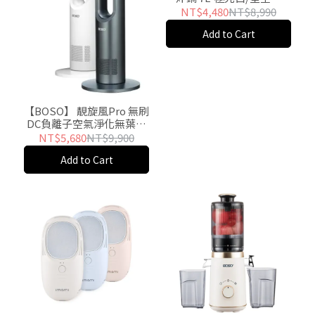
(BSKT-OA7W/B)-推
NT$4,480
NT$8,990
Add to Cart
【BOSO】 靚旋風Pro 無刷
DC負離子空氣淨化無葉冷
暖風扇-晨霧白/星曜灰
NT$5,680
NT$9,900
(BSSE-HF1200W/GY)-推
Add to Cart