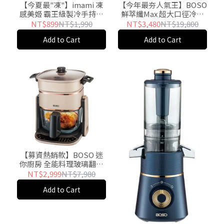
【今夏最"凍"】imami 凍
【今年最夯人氣王】BOSO
感美姬 霸王級製冷手持風
鮮萃纖Max 超大口徑冷壓
扇-推
慢磨果汁機旗艦款-推
NT$899
NT$1,990
NT$3,480
NT$19,800
Add to Cart
Add to Cart
【募資熱銷款】BOSO 迷
你廚房 全能料理玻璃翻轉
氣炸鍋-推
NT$2,999
NT$7,980
Add to Cart