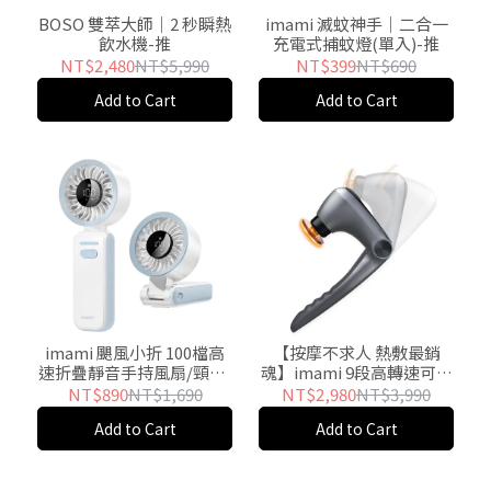
BOSO 雙萃大師｜2 秒瞬熱
imami 滅蚊神手｜二合一
飲水機-推
充電式捕蚊燈(單入)-推
NT$2,480
NT$5,990
NT$399
NT$690
Add to Cart
Add to Cart
imami 颶風小折 100檔高
【按摩不求人 熱敷最銷
速折疊靜音手持風扇/頸掛/
魂】imami 9段高轉速可彎
手持/桌用-推
折冷熱敷筋膜槍 (IMHO-
NT$890
NT$1,690
NT$2,980
NT$3,990
EM1500SG)-推
Add to Cart
Add to Cart