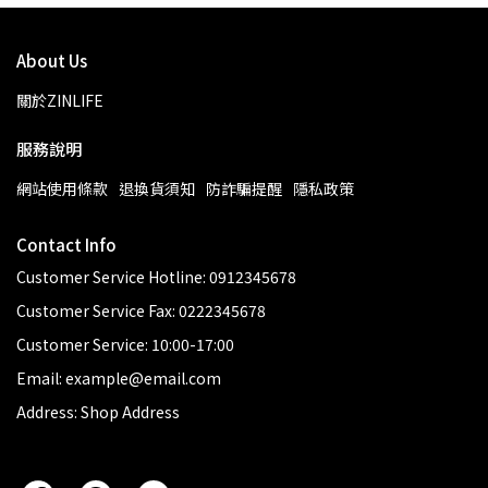
About Us
關於ZINLIFE
服務說明
網站使用條款
退換貨須知
防詐騙提醒
隱私政策
Contact Info
Customer Service Hotline: 0912345678
Customer Service Fax: 0222345678
Customer Service: 10:00-17:00
Email: example@email.com
Address: Shop Address