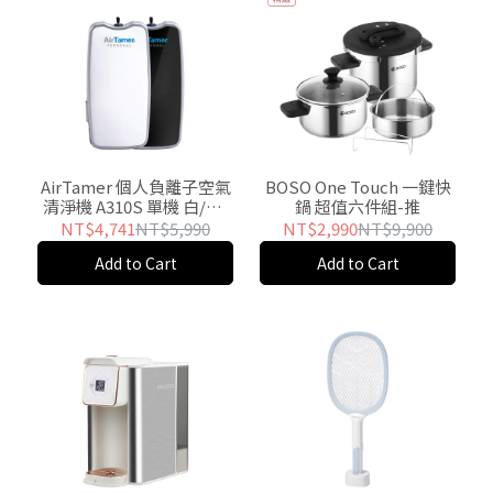
AirTamer 個人負離子空氣
BOSO One Touch 一鍵快
清淨機 A310S 單機 白/黑-
鍋 超值六件組-推
推
NT$4,741
NT$5,990
NT$2,990
NT$9,900
Add to Cart
Add to Cart