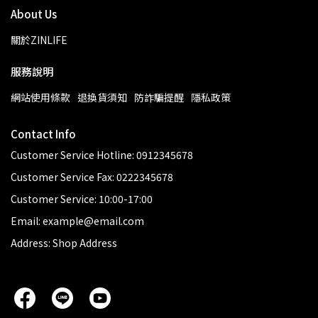
About Us
關於ZINLIFE
服務說明
網站使用條款
退換貨須知
防詐騙提醒
隱私政策
Contact Info
Customer Service Hotline: 0912345678
Customer Service Fax: 0222345678
Customer Service: 10:00-17:00
Email: example@email.com
Address: Shop Address