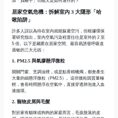
加「負離子」功能又是如何運作的？
居家空氣危機：拆解室內 3 大隱形「哈
啾陷阱」
許多人誤以為待在室內就能躲避空污，但根據環保
署研究指出，室內空氣污染程度往往是室外的 2 至
5 倍。以下是藏匿在居家空間、最容易誘發呼吸道
過敏的三大元凶：
1. PM2.5 與氣膠懸浮微粒
開關門窗、烹調油煙，或是點香精蠟燭，都會產生
大量的細懸浮微粒（PM2.5）。這些微粒因質量極
輕，會長時間懸浮在空氣中，直接穿透肺泡進入血
液循環。
2. 寵物皮屑與毛髮
對於家有貓咪或狗狗的家庭而言，毛孩脫落的皮