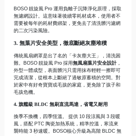
BOSO 靚旋風 Pro 運用負離子沉降淨化原理，採取
無濾網設計。這意味著後續零耗材成本，使用者不
需要被每年的耗材費綁架，更免去了清洗髒污濾網
的二次污染風險。
3. 無葉片安全美型，徹底斷絕灰塵堆積
傳統風扇網罩是出了名的「卡灰塵大王」，清洗困
難。BOSO 靚旋風 Pro 採用
無風扇葉片安全設計
，
外型一體成型，表面髒污只需用抹布輕輕一擦即可
完成清潔，從根本上斷絕了過敏原蓄積的空間。對
於家中有好奇寶寶或毛孩的家庭，更免除了孩子和
毛孩危機。
4. 旗艦級 BLDC 無刷直流馬達，省電又耐用
換季不換機，四季恆溫。 提供 10 段涼風與 3 段暖
風，搭配 PTC 陶瓷加熱系統，精準控溫，寒流來
襲時能 3 秒速暖。BOSO核心升級為高階 BLDC 無