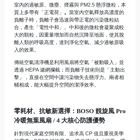
室內的過敏原、微塵、煙霧與 PM2.5 懸浮微粒，本
質上多帶有「正電荷」
。
當室內空氣釋放高濃度的
負離子時，負離子會迅速與帶正電的污染微粒結
合，產生「電性中和」。中和後的微粒會凝聚成較
大的顆粒，因重量增加而自然沉降至地面，使其脫
離人類的呼吸高度，達到淨化空氣、減少過敏原吸
入的效果。
傳統空氣清淨機是利用風扇將空氣「被動吸入」並
透過 HEPA 濾網攔截；而負離子技術則是「主動出
擊」，直接在空間中讓污染物失去懸浮力。兩者相
輔相成，能大幅提升空間的潔淨效率。
零耗材、抗敏新選擇：BOSO 靚旋風 Pro
冷暖無葉風扇 / 4 大核心防護優勢
針對現代家庭空間有限、追求高 CP 值且重視美學