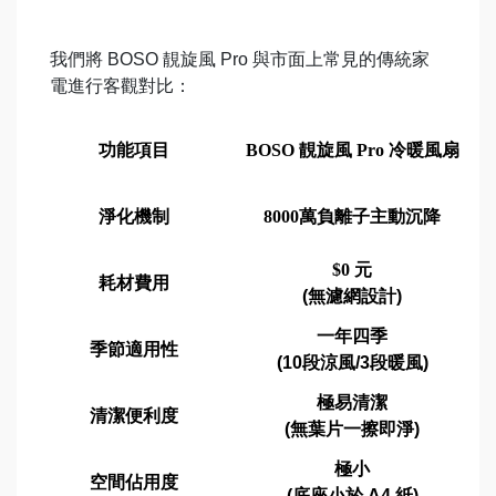
我們將 BOSO 靚旋風 Pro 與市面上常見的傳統家
電進行客觀對比：
功能項目
BOSO 靚旋風 Pro 冷暖風扇
淨化機制
8000萬負離子主動沉降
$0
元
耗材費用
(
無濾網設計
)
一年四季
季節適用性
(10
段涼風
/3
段暖風
)
極易清潔
清潔便利度
(
無葉片一擦即淨
)
極小
空間佔用度
(
底座小於
A4
紙
)