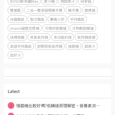
BOSO鮮萃纖Max
果汁機
榨蔬果汁
飛享鍋
雙電壓
二合一雙享磁吸暖手寶
暖手寶
燉煮鍋
冰鎮風扇
製冷風扇
颶風小折
手持風扇
imami破壁豆漿機
可彎折筋膜槍
冷熱敷筋膜槍
送禮首選
蒸氣氣炸鍋
多功能料理
氣炸鍋食譜
高速手持風扇
舒肥蒸氣氣炸鍋
慢磨機
蔬果汁
西芹汁
Latest
1
慢磨機比較好嗎?低轉速原理解密，營養素流⋯