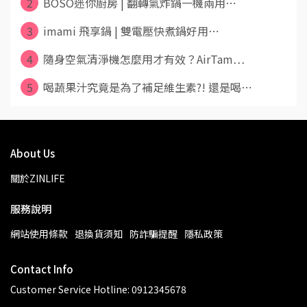
2
BOSO迷你廚房 | 翻轉氣炸鍋一機兩用⋯
3
imami 飛享鍋 | 雙電壓快煮鍋好用⋯
4
隨身空氣清淨機怎麼用才有效？AirTam⋯
5
喝蔬果汁究竟是為了補足維生素?! 還是喝⋯
About Us
關於ZINLIFE
服務說明
網站使用條款
退換貨須知
防詐騙提醒
隱私政策
Contact Info
Customer Service Hotline: 0912345678