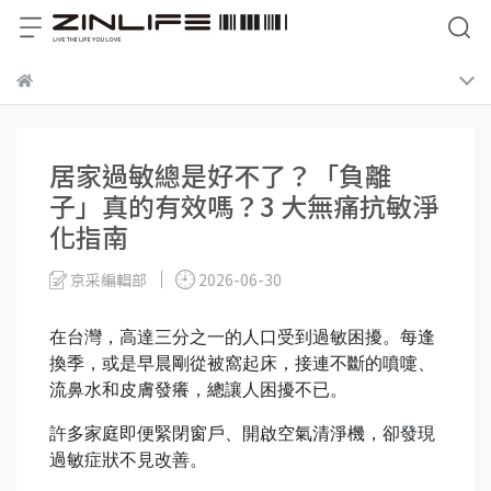
居家過敏總是好不了？「負離
子」真的有效嗎？3 大無痛抗敏淨
化指南
京采編輯部
2026-06-30
在台灣，高達三分之一的人口受到過敏困擾。每逢
換季，或是早晨剛從被窩起床，接連不斷的噴嚏、
流鼻水和皮膚發癢，總讓人困擾不已。
許多家庭即便緊閉窗戶、開啟空氣清淨機，卻發現
過敏症狀不見改善。