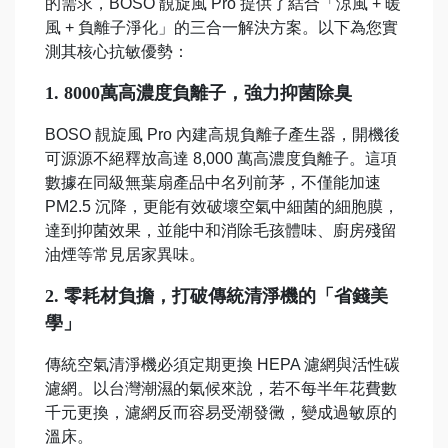
的需求，BOSO 靚旋風 Pro 提供了結合「涼風 + 暖
風 + 負離子淨化」的三合一解決方案。以下為您實
測其核心抗敏優勢：
1. 8000萬高濃度負離子，強力抑菌除臭
BOSO 靚旋風 Pro 內建高規負離子產生器，開機後
可源源不絕釋放高達 8,000 萬高濃度負離子。這項
數據在同級無葉扇產品中名列前茅，不僅能加速
PM2.5 沉降，更能有效破壞空氣中細菌的細胞膜，
達到抑菌效果，並能中和消除毛孩體味、廚房殘留
油煙等常見居家異味。
2. 零耗材負擔，打破傳統清淨機的「省錢美
學」
傳統空氣清淨機必須定期更換 HEPA 濾網與活性碳
濾網。以台灣潮濕的氣候來說，若不每半年花費數
千元更換，濾網反而容易受潮發黴，變成過敏原的
溫床。