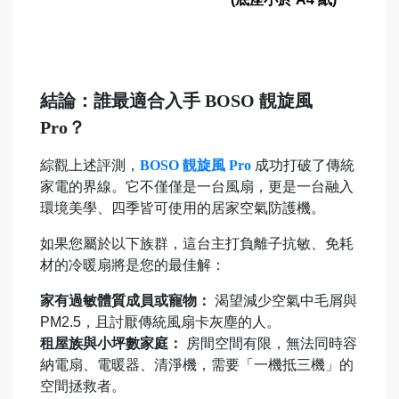
結論：誰最適合入手 BOSO 靚旋風
Pro？
綜觀上述評測，
BOSO
靚旋風 Pro
成功打破了傳統
家電的界線。它不僅僅是一台風扇，更是一台融入
環境美學、四季皆可使用的居家空氣防護機。
如果您屬於以下族群，這台主打負離子抗敏、免耗
材的冷暖扇將是您的最佳解：
家有過敏體質成員或寵物：
渴望減少空氣中毛屑與
PM2.5，且討厭傳統風扇卡灰塵的人。
租屋族與小坪數家庭：
房間空間有限，無法同時容
納電扇、電暖器、清淨機，需要「一機抵三機」的
空間拯救者。