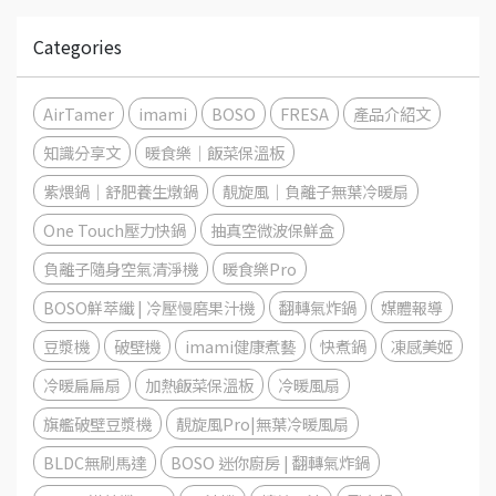
Categories
AirTamer
imami
BOSO
FRESA
產品介紹文
知識分享文
暖食樂｜飯菜保溫板
紫煨鍋｜舒肥養生燉鍋
靚旋風｜負離子無葉冷暖扇
One Touch壓力快鍋
抽真空微波保鮮盒
負離子隨身空氣清淨機
暖食樂Pro
BOSO鮮萃纖 | 冷壓慢磨果汁機
翻轉氣炸鍋
媒體報導
豆漿機
破壁機
imami健康煮藝
快煮鍋
凍感美姬
冷暖扁扁扇
加熱飯菜保溫板
冷暖風扇
旗艦破壁豆漿機
靚旋風Pro|無葉冷暖風扇
BLDC無刷馬達
BOSO 迷你廚房 | 翻轉氣炸鍋