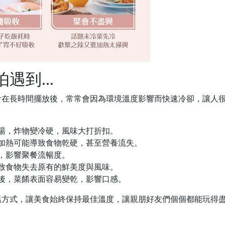
到...
食在長時間擺放後，常常會因為環境溫度影響而快速冷卻，讓人
湯，炸物變冷硬，風味大打折扣。
加熱可能導致食物乾硬，甚至營養流失。
，影響聚餐流暢度。
致食物失去原有的鮮美度與風味。
後，菜餚表面容易變乾，影響口感。
溫方式，讓美食始終保持最佳溫度，讓親朋好友們個個都能玩得