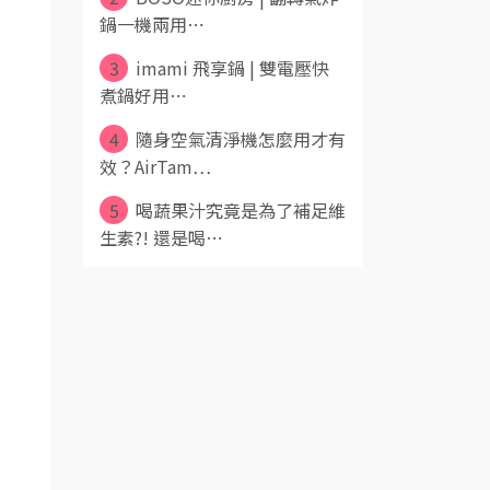
鍋一機兩用⋯
3
imami 飛享鍋 | 雙電壓快
煮鍋好用⋯
4
隨身空氣清淨機怎麼用才有
效？AirTam⋯
5
喝蔬果汁究竟是為了補足維
生素?! 還是喝⋯