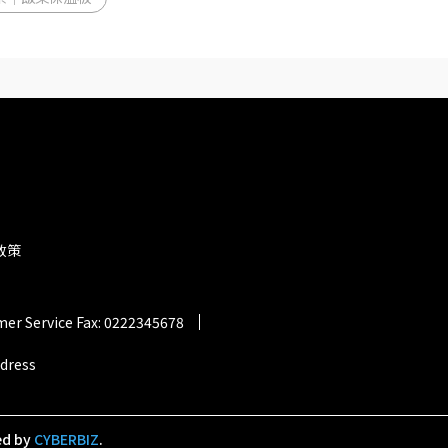
政策
er Service Fax: 0222345678
ddress
ed by
CYBERBIZ
.