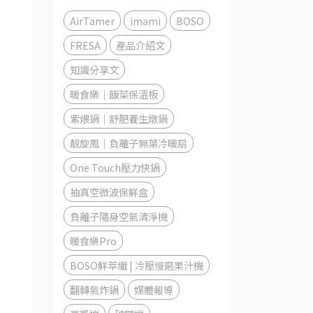
AirTamer
imami
BOSO
FRESA
產品介紹文
知識分享文
暖食樂｜飯菜保溫板
紫煨鍋｜舒肥養生燉鍋
靚旋風｜負離子無葉冷暖扇
One Touch壓力快鍋
抽真空微波保鮮盒
負離子隨身空氣清淨機
暖食樂Pro
BOSO鮮萃纖 | 冷壓慢磨果汁機
翻轉氣炸鍋
媒體報導