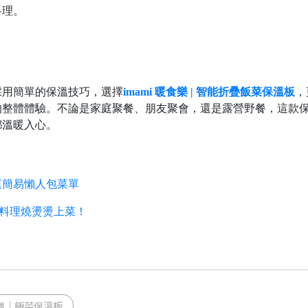
料理。
。
採用簡單的保溫技巧，選擇
imami 暖食樂 | 智能折疊飯菜保溫板
，
的整體體驗。不論是家庭聚餐、朋友聚會，還是露營野餐，這款
都溫暖入心。
庭簡易懶人包菜單
讓料理燒燙燙上菜！
樂｜飯菜保溫板