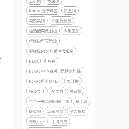
豆漿機
破壁機
imami健康煮藝
快煮鍋
凍感美姬
冷暖扁扁扇
加熱飯菜保溫板
冷暖風扇
旗艦破壁豆漿機
靚旋風Pro|無葉冷暖風扇
很
BLDC無刷馬達
BOSO 迷你廚房 | 翻轉氣炸鍋
BOSO鮮萃纖Max
果汁機
榨蔬果汁
飛享鍋
雙電壓
二合一雙享磁吸暖手寶
暖手寶
燉煮鍋
冰鎮風扇
製冷風扇
盡
颶風小折
手持風扇