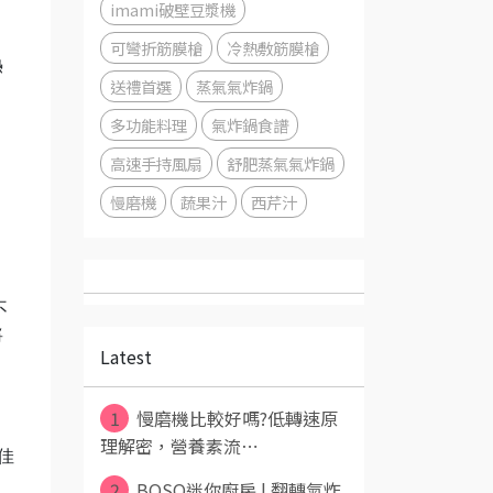
imami破壁豆漿機
可彎折筋膜槍
冷熱敷筋膜槍
熱
送禮首選
蒸氣氣炸鍋
多功能料理
氣炸鍋食譜
高速手持風扇
舒肥蒸氣氣炸鍋
慢磨機
蔬果汁
西芹汁
不
將
Latest
1
慢磨機比較好嗎?低轉速原
理解密，營養素流⋯
佳
2
BOSO迷你廚房 | 翻轉氣炸