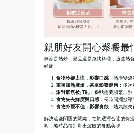
親朋好友開心聚餐最怕遇
無論是熱炒、湯品還是燒烤料理，這些熱
頭痛：
食物冷卻太快，影響口感
：熱湯變溫
重複加熱麻煩，甚至影響健康
：多次
派對氣氛被打亂
：餐點需要頻繁加熱
食物失去鮮度與口感
：長時間擺放導
食物外觀不佳，影響食欲
：熱氣散失
解決這些問題的關鍵，在於選擇合適的保
興，隨時品嚐到剛出爐般的餐點美味。