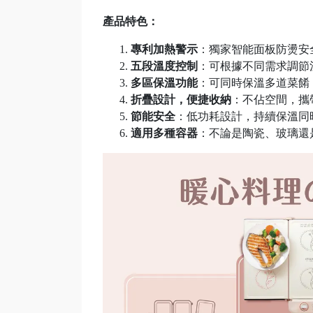
產品特色：
專利加熱警示
：獨家智能面板防燙安
五段溫度控制
：可根據不同需求調節
多區保溫功能
：可同時保溫多道菜餚
折疊設計，便捷收納
：不佔空間，攜
節能安全
：低功耗設計，持續保溫同
適用多種容器
：不論是陶瓷、玻璃還