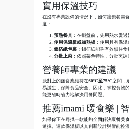
實用保溫技巧
在沒有專業設備的情況下，如何讓聚餐美
度：
預熱餐具
：在擺盤前，先用熱水燙過
使用保溫板或加熱板
：使用具有保溫
鋁箔紙包裹
：鋁箔紙能夠有效鎖住食
分批上菜
：依照菜色特性，分批烹調
營養師專業的建議
派對上的熱食應維持在
60°C至75°C
之間，
易滋生，保障食品安全。因此，掌控食物
能更省時省力地解決用餐問題。
推薦imami 暖食樂 
如果你正在尋找一款能夠全面解決聚餐美
選擇。這款保溫板以其創新設計與智能控