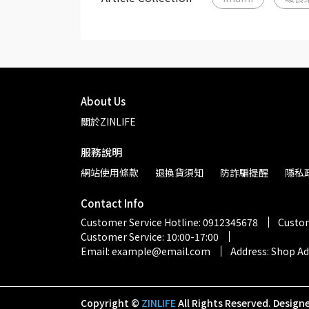
About Us
關於ZINLIFE
服務說明
網站使用條款
退換貨須知
防詐騙提醒
隱私
Contact Info
Customer Service Hotline: 0912345678
Custom
Customer Service: 10:00-17:00
Email: example@email.com
Address: Shop A
Copyright ©
ZINLIFE
All Rights Reserved.
Design