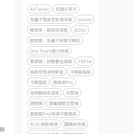
AirTamer
知識分享文
負離子隨身空氣清淨機
imami
暖食樂｜飯菜保溫板
BOSO
靚旋風｜負離子無葉冷暖扇
One Touch壓力快鍋
紫煨鍋｜舒肥養生燉鍋
FRESA
抽真空微波保鮮盒
冷暖扁扁扇
冷暖風扇
暖食樂Pro
加熱飯菜保溫板
豆漿機
破壁機
旗艦破壁豆漿機
靚旋風Pro|無葉冷暖風扇
BLDC無刷馬達
翻轉氣炸鍋
與