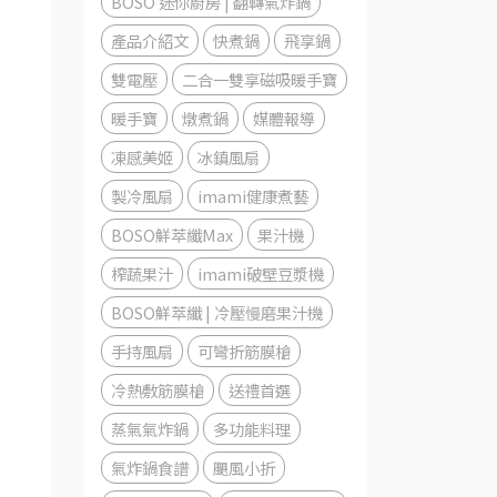
BOSO 迷你廚房 | 翻轉氣炸鍋
產品介紹文
快煮鍋
飛享鍋
雙電壓
二合一雙享磁吸暖手寶
暖手寶
燉煮鍋
媒體報導
凍感美姬
冰鎮風扇
製冷風扇
imami健康煮藝
BOSO鮮萃纖Max
果汁機
榨蔬果汁
imami破壁豆漿機
BOSO鮮萃纖 | 冷壓慢磨果汁機
手持風扇
可彎折筋膜槍
冷熱敷筋膜槍
送禮首選
蒸氣氣炸鍋
多功能料理
氣炸鍋食譜
颶風小折