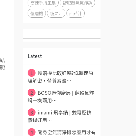
高速手持風扇
舒肥蒸氣氣炸鍋
慢磨機
蔬果汁
西芹汁
Latest
結
能
1
慢磨機比較好嗎?低轉速原
理解密，營養素流⋯
2
BOSO迷你廚房 | 翻轉氣炸
鍋一機兩用⋯
3
imami 飛享鍋 | 雙電壓快
煮鍋好用⋯
4
隨身空氣清淨機怎麼用才有