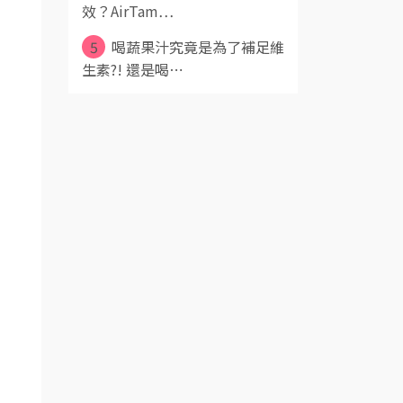
效？AirTam⋯
5
喝蔬果汁究竟是為了補足維
生素?! 還是喝⋯