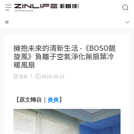
擁抱未來的清新生活 -《BOSO靚
旋風》負離子空氣淨化無扇葉冷
暖風扇
炎炎
2023-10-13
【原文轉自｜
炎炎
】