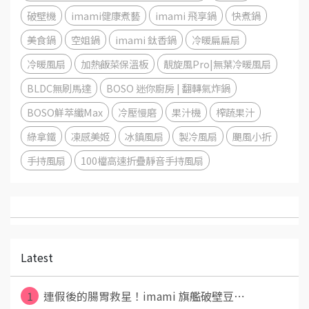
破壁機
imami健康煮藝
imami 飛享鍋
快煮鍋
美食鍋
空姐鍋
imami 鈦香鍋
冷暖扁扁扇
冷暖風扇
加熱飯菜保溫板
靚旋風Pro|無葉冷暖風扇
BLDC無刷馬達
BOSO 迷你廚房 | 翻轉氣炸鍋
BOSO鮮萃纖Max
冷壓慢磨
果汁機
榨蔬果汁
綠拿鐵
凍感美姬
冰鎮風扇
製冷風扇
颶風小折
手持風扇
100檔高速折疊靜音手持風扇
Latest
1
連假後的腸胃救星！imami 旗艦破壁豆⋯