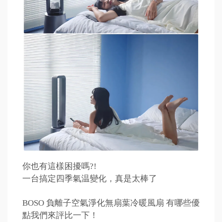
你也有這樣困擾嗎?!
一台搞定四季氣温變化，真是太棒了
BOSO 負離子空氣淨化無扇葉冷暖風扇 有哪些優
點我們來評比一下！