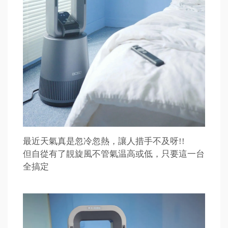
最近天氣真是忽冷忽熱，讓人措手不及呀!!
但自從有了靚旋風不管氣温高或低，只要這一台
全搞定