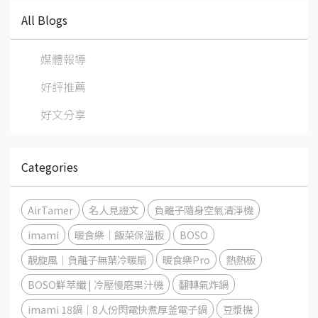
All Blogs
媒體報導
好評推薦
好文分享
Categories
AirTamer
名人見證文
負離子隨身空氣清淨機
imami
暖食樂｜飯菜保溫板
BOSO
靚旋風｜負離子無葉冷暖扇
暖食樂Pro
熱熱板
BOSO鮮萃纖 | 冷壓慢磨果汁機
翻轉氣炸鍋
imami 18鍋│8人份閃電快煮厚釜電子鍋
豆漿機