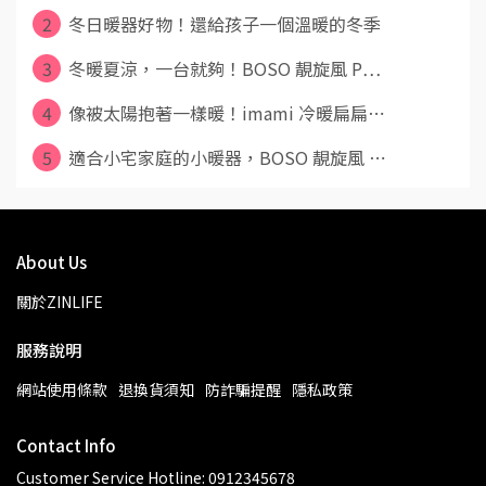
2
冬日暖器好物！還給孩子一個溫暖的冬季
3
冬暖夏涼，一台就夠！BOSO 靚旋風 P⋯
4
像被太陽抱著一樣暖！imami 冷暖扁扁⋯
5
適合小宅家庭的小暖器，BOSO 靚旋風 ⋯
About Us
關於ZINLIFE
服務說明
網站使用條款
退換貨須知
防詐騙提醒
隱私政策
Contact Info
Customer Service Hotline: 0912345678