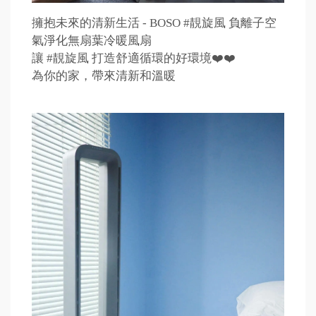
擁抱未來的清新生活 - BOSO #靚旋風 負離子空
氣淨化無扇葉冷暖風扇
讓 #靚旋風 打造舒適循環的好環境❤️❤️
為你的家，帶來清新和溫暖