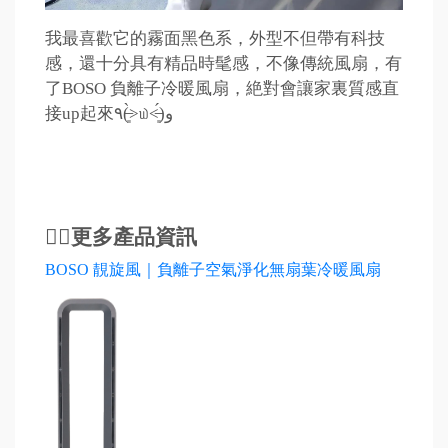
我最喜歡它的霧面黑色系，外型不但帶有科技
感，還十分具有精品時髦感，不像傳統風扇，有
了BOSO 負離子冷暖風扇，絶對會讓家裏質感直
接up起來٩(˃̶͈̀௰˂̶͈́)و
👉🏻更多產品資訊
BOSO 靚旋風｜負離子空氣淨化無扇葉冷暖風扇