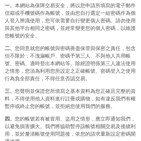
一、
本網站為保障交易安全，將以您申請所填寫的電子郵件
信箱或手機號碼作為帳號，並由您自行選定一組密碼作為個
人登入辨識使用，您可依需要自行變更個人密碼。請勿使用
與其他平台相同之密碼，並經常變更您的個人密碼，以維護
您帳號的安全。
二、
您同意就您的帳號與密碼善盡保管與保密之責任，包含
但不限於：不洩漏帳戶、密碼予第三人、不與他人共用帳
號、密碼、適時登出本網站等。除經證明係第三人違法使用
之情形，您須為利用您所設定之正確帳號、密碼登入之使用
行為負全部責任，不得任意否認交易。
三、
您聲明並保證您所填寫之基本資料為您正確且完整的資
料，不得使用他人資料進行註冊或購物，如有違反我們有權
暫停或終止您的帳號，並拒絕您使用我們的服務。
四、
您的帳號若有被冒用、盜用之情形，應立即通知我們，
以避免損害擴大。我們將協助暫停該帳號相關交易及後續利
用，並於釐清帳號使用問題後，依您的請求重新設定密碼開