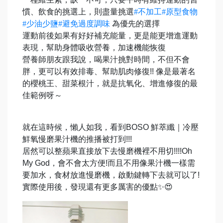
慣、飲食的挑選上，則盡量挑選
#不加工
#原型食物
#少油少鹽
#避免過度調味
為優先的選擇
運動前後如果有好好補充能量，更是能更增進運動
表現，幫助身體吸收營養，加速機能恢復
營養師朋友跟我說，喝果汁挑對時間，不但不會
胖，更可以有效排毒、幫助肌肉修復!! 像是最著名
的櫻桃王、甜菜根汁，就是抗氧化、增進修復的最
佳範例呀～
就在這時候，懶人如我，看到BOSO 鮮萃纖｜冷壓
鮮氧慢磨果汁機的推播被打到!!!
居然可以整蘋果直接放下去慢磨機裡不用切!!!!Oh
My God，會不會太方便!而且不用像果汁機一樣需
要加水，食材放進慢磨機，啟動鍵轉下去就可以了!
實際使用後，發現還有更多厲害的優點✨😍