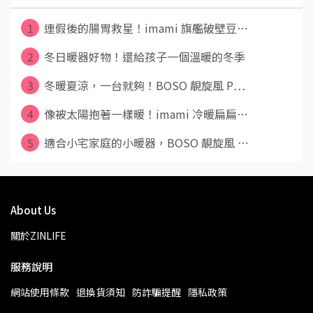
1
連假後的腸胃救星！imami 旗艦破壁豆⋯
2
冬日暖器好物！還給孩子一個溫暖的冬季
3
冬暖夏涼，一台就夠！BOSO 靚旋風 P⋯
4
像被太陽抱著一樣暖！imami 冷暖扁扁⋯
5
適合小宅家庭的小暖器，BOSO 靚旋風 ⋯
About Us
關於ZINLIFE
服務說明
網站使用條款
退換貨須知
防詐騙提醒
隱私政策