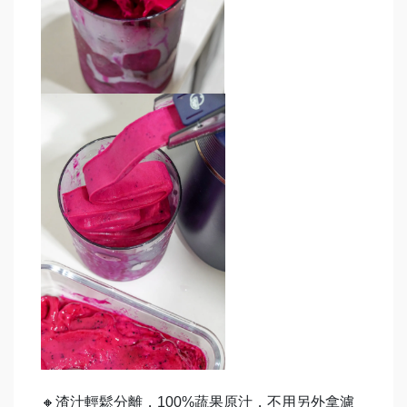
🔸渣汁輕鬆分離，100%蔬果原汁，不用另外拿濾