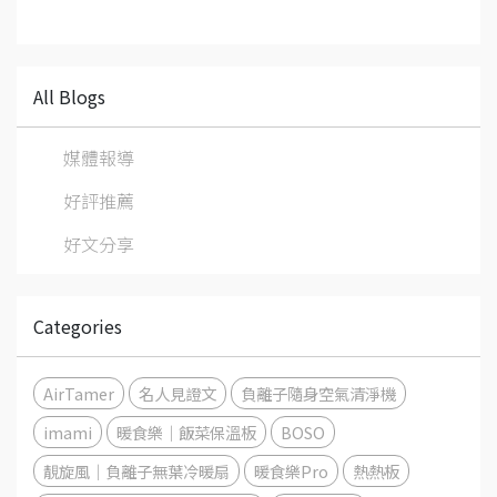
All Blogs
媒體報導
好評推薦
好文分享
Categories
AirTamer
名人見證文
負離子隨身空氣清淨機
imami
暖食樂｜飯菜保溫板
BOSO
靚旋風｜負離子無葉冷暖扇
暖食樂Pro
熱熱板