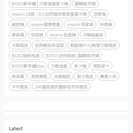
BOSO鮮萃纖 | 冷壓慢磨果汁機
翻轉氣炸鍋
imami 18鍋│8人份閃電快煮厚釜電子鍋
豆漿機
破壁機
imami健康煮藝
imami 飛享鍋
快煮鍋
美食鍋
空姐鍋
imami 鈦香鍋
冷暖扁扁扇
冷暖風扇
加熱飯菜保溫板
靚旋風Pro|無葉冷暖風扇
BLDC無刷馬達
BOSO 迷你廚房 | 翻轉氣炸鍋
BOSO鮮萃纖Max
冷壓慢磨
果汁機
榨蔬果汁
綠拿鐵
凍感美姬
冰鎮風扇
製冷風扇
颶風小折
手持風扇
100檔高速折疊靜音手持風扇
Latest