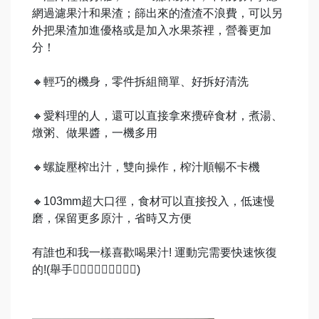
網過濾果汁和果渣；篩出來的渣渣不浪費，可以另
外把果渣加進優格或是加入水果茶裡，營養更加
分！
🔸輕巧的機身，零件拆組簡單、好拆好清洗
🔸愛料理的人，還可以直接拿來攪碎食材，煮湯、
燉粥、做果醬，一機多用
🔸螺旋壓榨出汁，雙向操作，榨汁順暢不卡機
🔸103mm超大口徑，食材可以直接投入，低速慢
磨，保留更多原汁，省時又方便
有誰也和我一樣喜歡喝果汁! 運動完需要快速恢復
的!(舉手🙋🏻‍♀️🙋🏻‍♀️🙋🏻‍♀️)