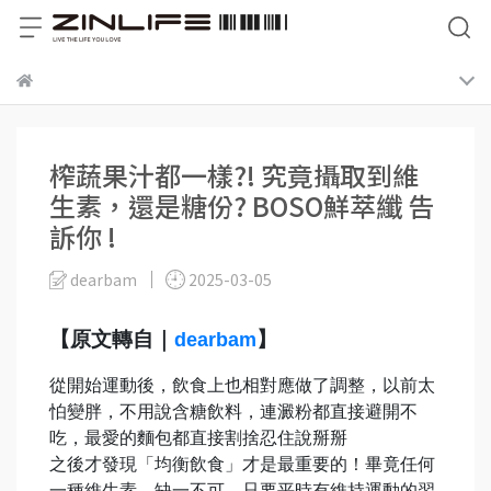
榨蔬果汁都一樣?! 究竟攝取到維
生素，還是糖份? BOSO鮮萃纖 告
訴你 !
dearbam
2025-03-05
【原文轉自｜
】
dearbam
從開始運動後，飲食上也相對應做了調整，以前太
怕變胖，不用說含糖飲料，連澱粉都直接避開不
吃，最愛的麵包都直接割捨忍住說掰掰
之後才發現「均衡飲食」才是最重要的！畢竟任何
一種維生素，缺一不可，只要平時有維持運動的習